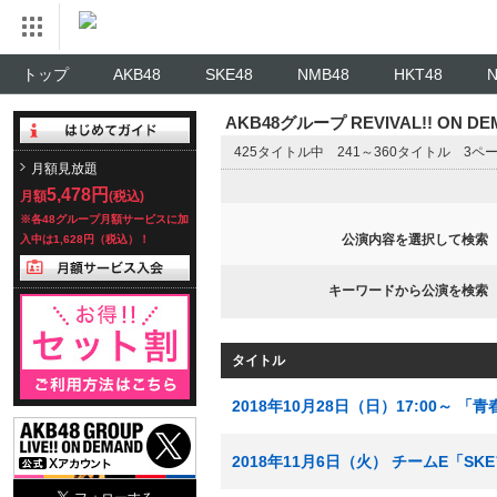
トップ
AKB48
SKE48
NMB48
HKT48
AKB48グループ REVIVAL!! ON 
425タイトル中 241～360タイトル 3ペ
月額見放題
5,478円
月額
(税込)
※各48グループ月額サービスに加
公演内容を選択して検索
入中は1,628円（税込）！
キーワードから公演を検索
タイトル
2018年10月28日（日）17:00～ 
2018年11月6日（火） チームE「S