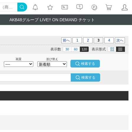
AKB48グループ LIVE!! ON DEMAND チケット
前へ
1
2
3
4
次へ
テキスト
画像
表示数
表示形式
30
60
120
画質
並び替え
検索する