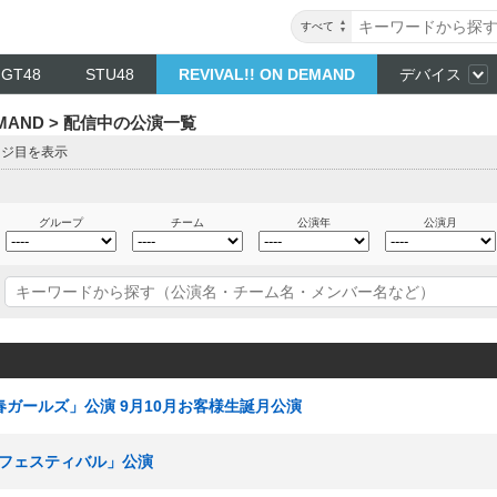
すべて
NGT48
STU48
REVIVAL!! ON DEMAND
デバイス
DEMAND > 配信中の公演一覧
ージ目を表示
グループ
チーム
公演年
公演月
「青春ガールズ」公演 9月10月お客様生誕月公演
KEフェスティバル」公演