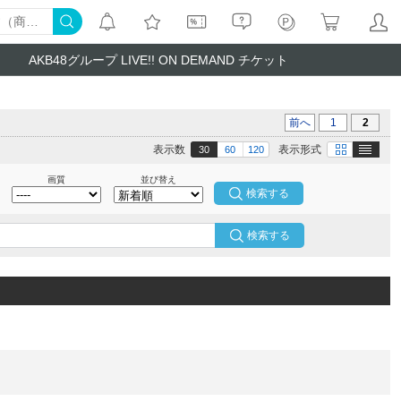
AKB48グループ LIVE!! ON DEMAND チケット
前へ
1
2
テキスト
画像
表示数
表示形式
30
60
120
画質
並び替え
検索する