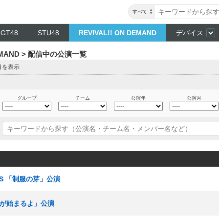
すべて
NGT48
STU48
REVIVAL!! ON DEMAND
デバイス
DEMAND > 配信中の公演一覧
目を表示
グループ
チーム
公演年
公演月
ームS 「制服の芽」公演
TYが始まるよ」公演