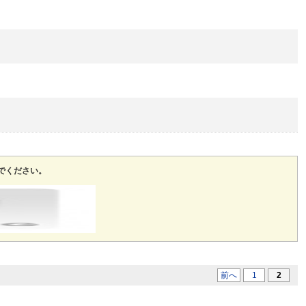
でください。
前へ
1
2