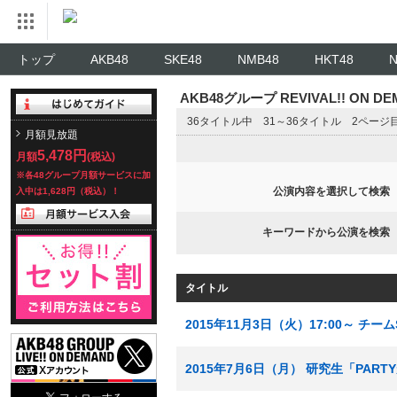
トップ
AKB48
SKE48
NMB48
HKT48
AKB48グループ REVIVAL!! ON 
36タイトル中 31～36タイトル 2ページ
月額見放題
5,478円
月額
(税込)
※各48グループ月額サービスに加
公演内容を選択して検索
入中は1,628円（税込）！
キーワードから公演を検索
タイトル
2015年11月3日（火）17:00～ チ
2015年7月6日（月） 研究生「PAR