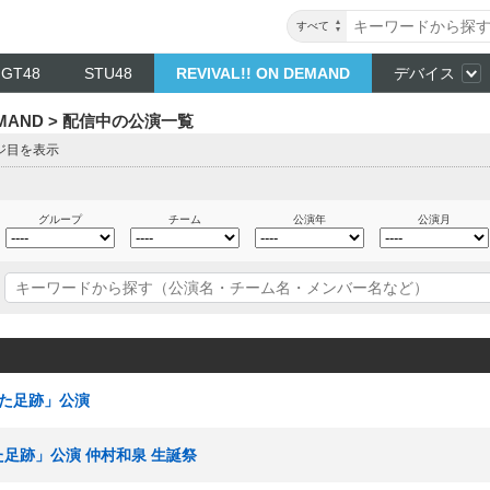
すべて
NGT48
STU48
REVIVAL!! ON DEMAND
デバイス
DEMAND > 配信中の公演一覧
ージ目を表示
グループ
チーム
公演年
公演月
ねた足跡」公演
ねた足跡」公演 仲村和泉 生誕祭