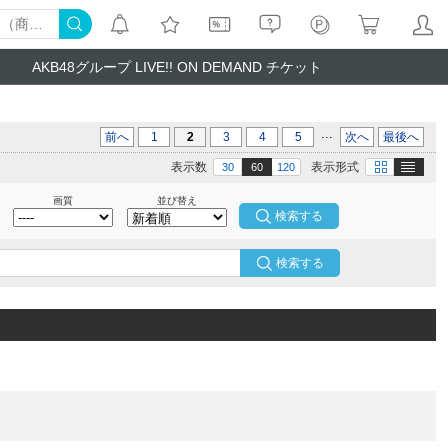
AKB48グループ LIVE!! ON DEMAND チケット
...
前へ
1
2
3
4
5
次へ
最後へ
テキスト
画像
表示数
表示形式
30
60
120
画質
並び替え
検索する