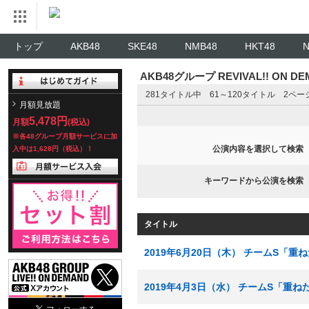
トップ
AKB48
SKE48
NMB48
HKT48
AKB48グループ REVIVAL!! ON 
281タイトル中 61～120タイトル 2ペ
月額見放題
5,478円
月額
(税込)
※各48グループ月額サービスに加
公演内容を選択して検索
入中は1,628円（税込）！
キーワードから公演を検索
タイトル
2019年6月20日（木） チームS「重
2019年4月3日（水） チームS「重