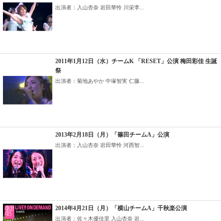
出演者：入山杏奈 岩田華怜 川栄李...
2011年1月12日（水）チームK 「RESET」公演 梅田彩佳 生誕
祭
出演者：菊地あやか 中塚智実 仁藤...
2013年2月18日（月）「篠田チームA」公演
出演者：入山杏奈 岩田華怜 河西智...
2014年4月21日（月）「横山チームA」千秋楽公演
出演者：佐々木優佳里 入山杏奈 岩...