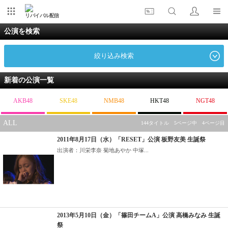
リバイバル配信
公演を検索
絞り込み検索
新着の公演一覧
AKB48
SKE48
NMB48
HKT48
NGT48
ALL
144タイトル 5ページ中 4ページ目
2011年8月17日（水）「RESET」公演 板野友美 生誕祭
出演者：川栄李奈 菊地あやか 中塚...
2013年5月10日（金）「篠田チームA」公演 高橋みなみ 生誕
祭