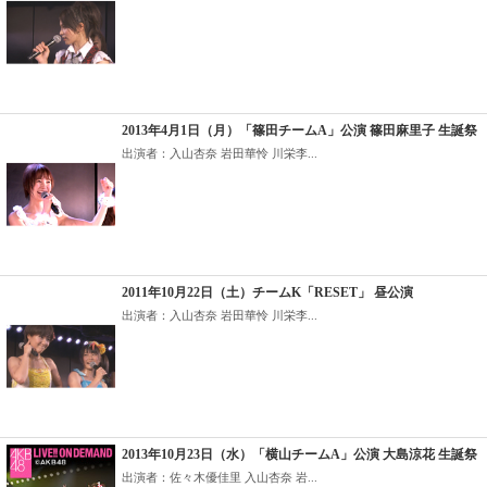
2013年4月1日（月）「篠田チームA」公演 篠田麻里子 生誕祭
出演者：入山杏奈 岩田華怜 川栄李...
2011年10月22日（土）チームK「RESET」 昼公演
出演者：入山杏奈 岩田華怜 川栄李...
2013年10月23日（水）「横山チームA」公演 大島涼花 生誕祭
出演者：佐々木優佳里 入山杏奈 岩...