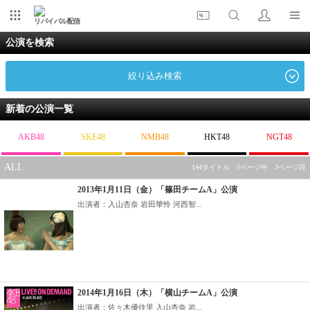
リバイバル配信
公演を検索
絞り込み検索
新着の公演一覧
AKB48
SKE48
NMB48
HKT48
NGT48
ALL
144タイトル 5ページ中 3ページ目
2013年1月11日（金）「篠田チームA」公演
出演者：入山杏奈 岩田華怜 河西智...
2014年1月16日（木）「横山チームA」公演
出演者：佐々木優佳里 入山杏奈 岩...