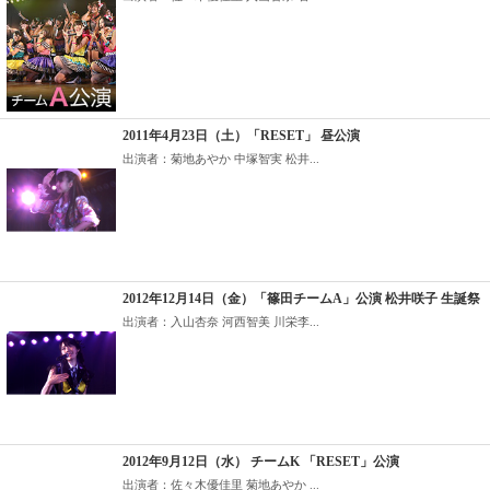
2011年4月23日（土）「RESET」 昼公演
出演者：菊地あやか 中塚智実 松井...
2012年12月14日（金）「篠田チームA」公演 松井咲子 生誕祭
出演者：入山杏奈 河西智美 川栄李...
2012年9月12日（水） チームK 「RESET」公演
出演者：佐々木優佳里 菊地あやか ...