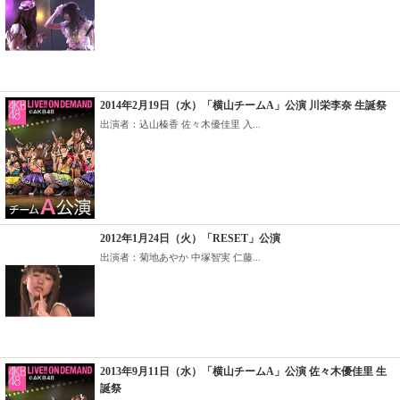
2014年2月19日（水）「横山チームA」公演 川栄李奈 生誕祭
出演者：込山榛香 佐々木優佳里 入...
2012年1月24日（火）「RESET」公演
出演者：菊地あやか 中塚智実 仁藤...
2013年9月11日（水）「横山チームA」公演 佐々木優佳里 生
誕祭