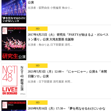
公演
出演者：荻野由佳 小熊倫実 角ゆり...
HD
2017年4月25日（火） 研究生「PARTYが始まるよ・ガルベス
トン通り」公演 大滝友梨亜 生誕祭
出演者：角ゆりあ 日下部愛菜 清司...
HD
2021年5月3日（月）12:00～ 「にゃーにゃー」公演＆「本間
日陽ソロ」公演
出演者：日下部愛菜 清司麗菜 本間...
HD
2019年9月16日（月）17:30～ 「夢を死なせるわけにいかな