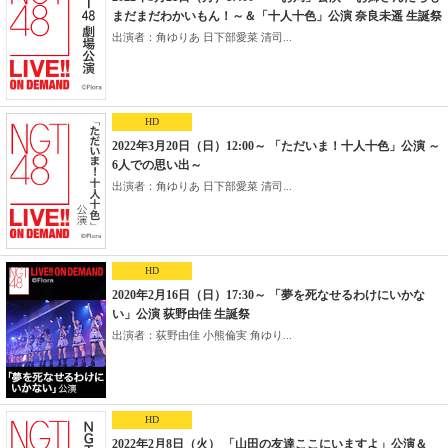
まだまだわかいもん！～＆「十人十色」公演 奈良未遥 生誕祭
出演者：角ゆりあ 日下部愛菜 清司...
HD
2022年3月20日（日）12:00～ 「ただいま！十人十色」公演 ～
6人での思い出～
出演者：角ゆりあ 日下部愛菜 清司...
HD
2020年2月16日（日）17:30～ 「夢を死なせるわけにいかな
い」公演 荻野由佳 生誕祭
出演者：荻野由佳 小熊倫実 角ゆり...
HD
2022年2月8日（火） 「山田の友達ここにいますよ」公演＆