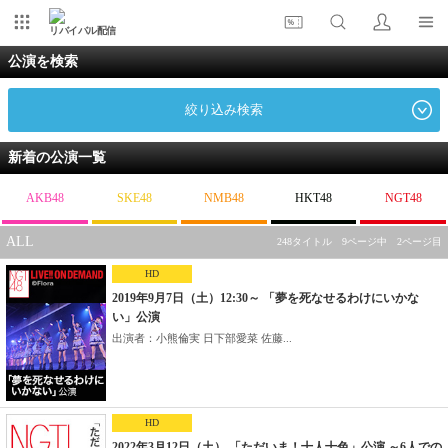
リバイバル配信
公演を検索
絞り込み検索
新着の公演一覧
AKB48
SKE48
NMB48
HKT48
NGT48
ALL
248タイトル 9ページ中 2ページ目
HD
2019年9月7日（土）12:30～ 「夢を死なせるわけにいかな
い」公演
出演者：小熊倫実 日下部愛菜 佐藤...
HD
2022年3月12日（土） 「ただいま！十人十色」公演 ～6人での