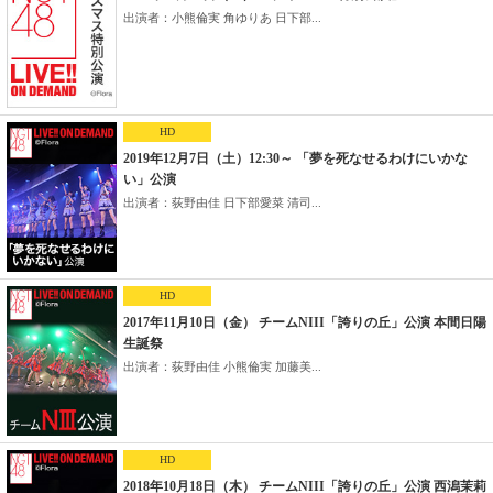
出演者：小熊倫実 角ゆりあ 日下部...
HD
2019年12月7日（土）12:30～ 「夢を死なせるわけにいかな
い」公演
出演者：荻野由佳 日下部愛菜 清司...
HD
2017年11月10日（金） チームNIII「誇りの丘」公演 本間日陽
生誕祭
出演者：荻野由佳 小熊倫実 加藤美...
HD
2018年10月18日（木） チームNIII「誇りの丘」公演 西潟茉莉