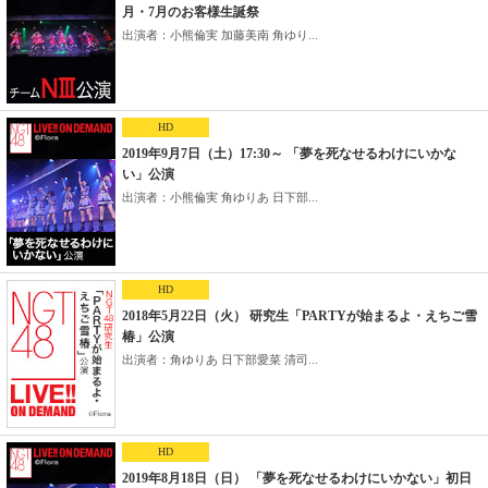
月・7月のお客様生誕祭
出演者：小熊倫実 加藤美南 角ゆり...
HD
2019年9月7日（土）17:30～ 「夢を死なせるわけにいかな
い」公演
出演者：小熊倫実 角ゆりあ 日下部...
HD
2018年5月22日（火） 研究生「PARTYが始まるよ・えちご雪
椿」公演
出演者：角ゆりあ 日下部愛菜 清司...
HD
2019年8月18日（日） 「夢を死なせるわけにいかない」初日