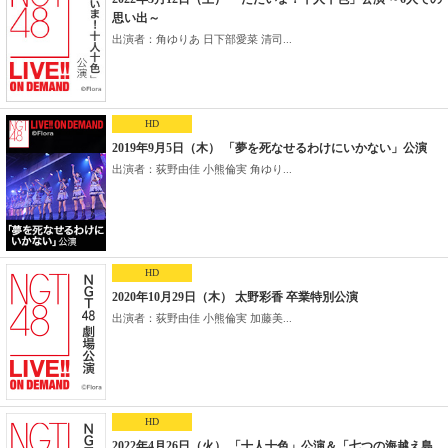
思い出～
出演者：角ゆりあ 日下部愛菜 清司...
HD
2019年9月5日（木） 「夢を死なせるわけにいかない」公演
出演者：荻野由佳 小熊倫実 角ゆり...
HD
2020年10月29日（木） 太野彩香 卒業特別公演
出演者：荻野由佳 小熊倫実 加藤美...
HD
2022年4月26日（火） 「十人十色」公演＆「七つの海越え島