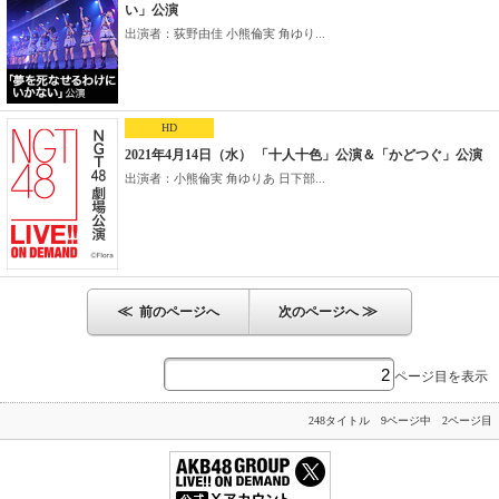
い」公演
出演者：荻野由佳 小熊倫実 角ゆり...
HD
2021年4月14日（水） 「十人十色」公演＆「かどつぐ」公演
出演者：小熊倫実 角ゆりあ 日下部...
≪
≫
前のページへ
次のページへ
ページ目を表示
248タイトル 9ページ中 2ページ目