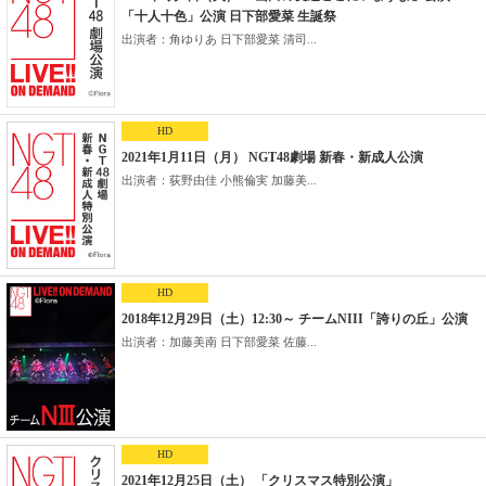
「十人十色」公演 日下部愛菜 生誕祭
出演者：角ゆりあ 日下部愛菜 清司...
HD
2021年1月11日（月） NGT48劇場 新春・新成人公演
出演者：荻野由佳 小熊倫実 加藤美...
HD
2018年12月29日（土）12:30～ チームNIII「誇りの丘」公演
出演者：加藤美南 日下部愛菜 佐藤...
HD
2021年12月25日（土） 「クリスマス特別公演」