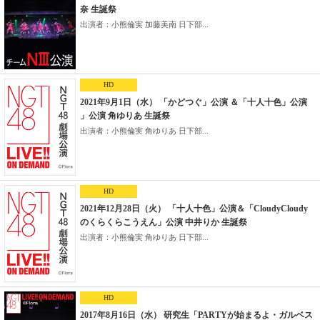
奈 生誕祭
出演者：小熊倫実 加藤美南 日下部...
HD
2021年9月1日（水） 「かどつぐ」公演 ＆「十人十色」公演
」公演 角ゆりあ 生誕祭
出演者：小熊倫実 角ゆりあ 日下部...
HD
2021年12月28日（火） 「十人十色」公演＆「CloudyCloudy
のくらくらこうえん」公演 中井りか 生誕祭
出演者：小熊倫実 角ゆりあ 日下部...
HD
2017年8月16日（水） 研究生「PARTYが始まるよ・ガルベス