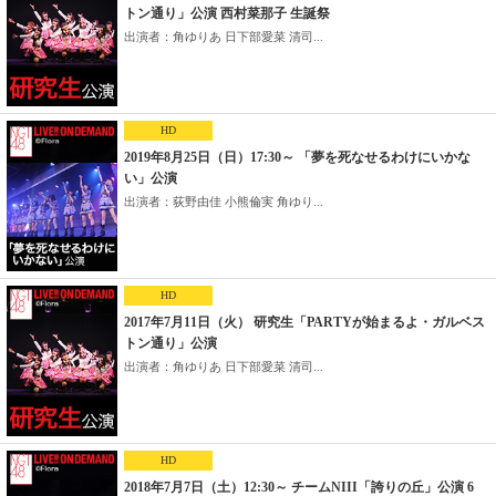
トン通り」公演 西村菜那子 生誕祭
出演者：角ゆりあ 日下部愛菜 清司...
HD
2019年8月25日（日）17:30～ 「夢を死なせるわけにいかな
い」公演
出演者：荻野由佳 小熊倫実 角ゆり...
HD
2017年7月11日（火） 研究生「PARTYが始まるよ・ガルベス
トン通り」公演
出演者：角ゆりあ 日下部愛菜 清司...
HD
2018年7月7日（土）12:30～ チームNIII「誇りの丘」公演 6