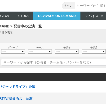
すべて
NGT48
STU48
REVIVAL!! ON DEMAND
デバイス
DEMAND > 配信中の公演一覧
ージ目を表示
グループ
チーム
公演年
公演月
I 「パジャマドライブ」公演
PARTYが始まるよ」公演