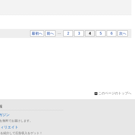
...
最初へ
前へ
2
3
4
5
6
次へ
このページのトップへ
報
ガジン
を無料でお届けします。
フィリエイト
品を紹介して広告収入をゲット！