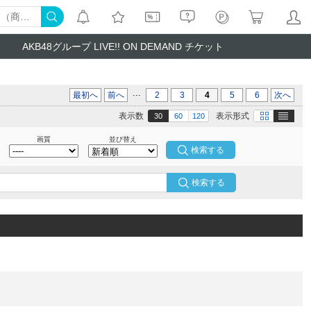
AKB48グループ LIVE!! ON DEMAND チケット
...
最初へ
前へ
2
3
4
5
6
次へ
テキスト
画像
表示数
表示形式
30
60
120
画質
並び替え
検索する