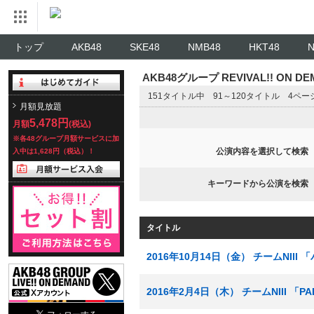
トップ
AKB48
SKE48
NMB48
HKT48
AKB48グループ REVIVAL!! ON 
151タイトル中 91～120タイトル 4ペ
月額見放題
5,478円
月額
(税込)
※各48グループ月額サービスに加
公演内容を選択して検索
入中は1,628円（税込）！
キーワードから公演を検索
タイトル
2016年10月14日（金） チームNII
2016年2月4日（木） チームNIII 「