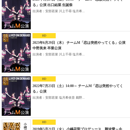
る」公演 出口結菜 生誕祭
出演者：安部若菜 川上千尋 塩月希...
HD
2023年6月29日（木） チームM「恋は突然やってくる」公演
中野美来 卒業公演
出演者：安部若菜 川上千尋 塩月希...
HD
2022年7月23日（土）14:00～ チームM「恋は突然やってく
る」公演
出演者：安部若菜 塩月希依音 鵜野...
HD
2019年5月21日（火） 小嶋花梨プロデュース 難波愛～今、