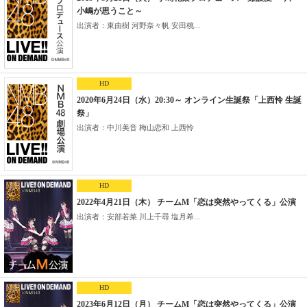
小嶋が思うこと～
出演者：東由樹 河野奈々帆 安田桃...
HD
2020年6月24日（水）20:30～ オンライン生誕祭「上西怜 生誕
祭」
出演者：中川美音 梅山恋和 上西怜
HD
2022年4月21日（木） チームM「恋は突然やってくる」公演
出演者：安部若菜 川上千尋 塩月希...
HD
2023年6月12日（月） チームM「恋は突然やってくる」公演