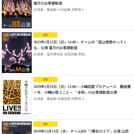
遠方のお客様歓迎
出演者：東由樹 小川結夏 河野奈々...
HD
2023年2月12日（日）14:00～ チームM「恋は突然やってく
る」公演 遠方のお客様歓迎
出演者：塩月希依音 水田詩織 李始...
HD
2019年5月19日（日）13:00～ 小嶋花梨プロデュース 難波愛
～今、小嶋が思うこと～ 「令和」のお客様歓迎公演
出演者：東由樹 石塚朱莉 河野奈々...
HD
2019年12月11日（水） チームBII「2番目のドア」公演 山田