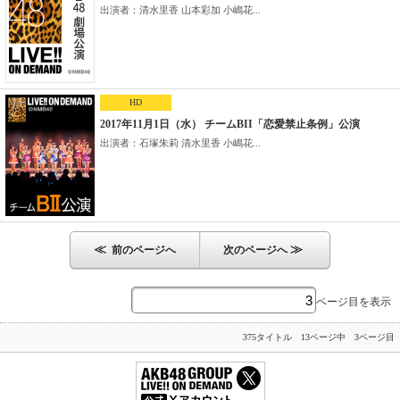
出演者：清水里香 山本彩加 小嶋花...
HD
2017年11月1日（水） チームBII「恋愛禁止条例」公演
出演者：石塚朱莉 清水里香 小嶋花...
≪
≫
前のページへ
次のページへ
ページ目を表示
375タイトル 13ページ中 3ページ目