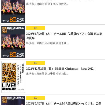
出演者：東由樹 菖蒲まりん 泉綾乃...
HD
2020年2月20日（木） チームBII「2番目のドア」公演 東由樹
生誕祭
出演者：東由樹 小川結夏 菖蒲まり...
HD
2022年12月25日（日） NMB48 Christmas Party 2022！
出演者：泉綾乃 川上千尋 小嶋花梨...
HD
2023年9月27日（水） チームM「恋は突然やってくる」公演