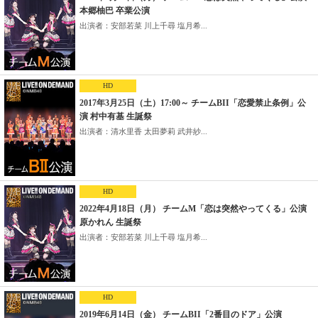
本郷柚巴 卒業公演
出演者：安部若菜 川上千尋 塩月希...
HD
2017年3月25日（土）17:00～ チームBII「恋愛禁止条例」公
演 村中有基 生誕祭
出演者：清水里香 太田夢莉 武井紗...
HD
2022年4月18日（月） チームM「恋は突然やってくる」公演
原かれん 生誕祭
出演者：安部若菜 川上千尋 塩月希...
HD
2019年6月14日（金） チームBII「2番目のドア」公演