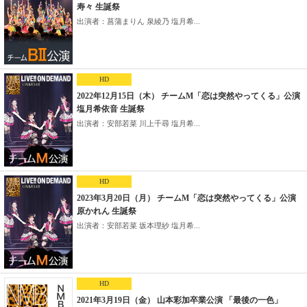
寿々 生誕祭
出演者：菖蒲まりん 泉綾乃 塩月希...
HD
2022年12月15日（木） チームM「恋は突然やってくる」公演
塩月希依音 生誕祭
出演者：安部若菜 川上千尋 塩月希...
HD
2023年3月20日（月） チームM「恋は突然やってくる」公演
原かれん 生誕祭
出演者：安部若菜 坂本理紗 塩月希...
HD
2021年3月19日（金） 山本彩加卒業公演 「最後の一色」