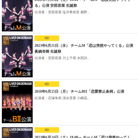
る」公演 安部若菜 生誕祭
出演者：安部若菜 塩月希依音 鵜野...
HD
2023年6月21日（水） チームM「恋は突然やってくる」公演
眞鍋杏樹 生誕祭
出演者：安部若菜 川上千尋 水田詩...
HD
2018年6月25日（月） チームBII「恋愛禁止条例」公演
出演者：石塚朱莉 清水里香 小嶋花...
HD
2023年6月24日（土）18:00～ チームM「恋は突然やってく