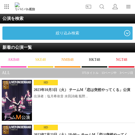
リバイバル配信
公演を検索
絞り込み検索
新着の公演一覧
AKB48
SKE48
NMB48
HKT48
NGT48
ALL
375タイトル 13ページ中 3ページ目
HD
2023年10月3日（火） チームM「恋は突然やってくる」公演
出演者：塩月希依音 水田詩織 瓶野...
HD
2022年7月23日（土）18:00～ チームM「恋は突然やってく