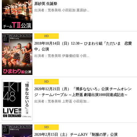
原紗英 生誕祭
出演者：荒巻美咲 小田彩加 栗原紗...
HD
2018年10月14日（日）12:30～ ひまわり組「ただいま 恋愛
中」公演
出演者：荒巻美咲 伊藤優絵瑠 小田...
HD
2020年12月21日（月） 「博多なないろ」公演 チームオレン
ジ・チームパープル ～上野遥 劇場出演1000回達成記念～
出演者：荒巻美咲 上野遥 小田彩加...
HD
2020年2月15日（土） チームKIV「制服の芽」公演