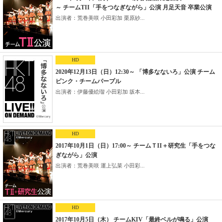
～ チームTII「手をつなぎながら」公演 月足天音 卒業公演
出演者：荒巻美咲 小田彩加 栗原紗...
HD
2020年12月13日（日）12:30～ 「博多なないろ」公演 チーム
ピンク・チームパープル
出演者：伊藤優絵瑠 小田彩加 坂本...
HD
2017年10月1日（日）17:00～ チームＴII＋研究生「手をつな
ぎながら」公演
出演者：荒巻美咲 運上弘菜 小田彩...
HD
2017年10月5日（木） チームKIV「最終ベルが鳴る」公演