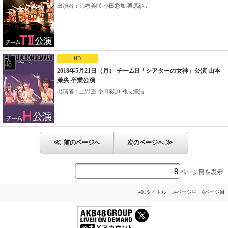
出演者：荒巻美咲 小田彩加 栗原紗...
HD
2018年5月21日（月） チームH「シアターの女神」公演 山本
茉央 卒業公演
出演者：上野遥 小田彩加 神志那結...
≪
≫
前のページへ
次のページへ
ページ目を表示
401タイトル 14ページ中 8ページ目