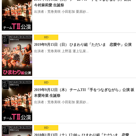
今村麻莉愛 生誕祭
出演者：荒巻美咲 小田彩加 栗原紗...
HD
2019年9月15日（日） ひまわり組「ただいま 恋愛中」公演
出演者：荒巻美咲 上野遥 運上弘菜...
HD
2019年9月12日（木） チームTII「手をつなぎながら」公演 坂
本愛玲菜 生誕祭
出演者：荒巻美咲 小田彩加 栗原紗...
HD
2018年1月13日（土）17:00～ ひまわり組「ただいま 恋愛