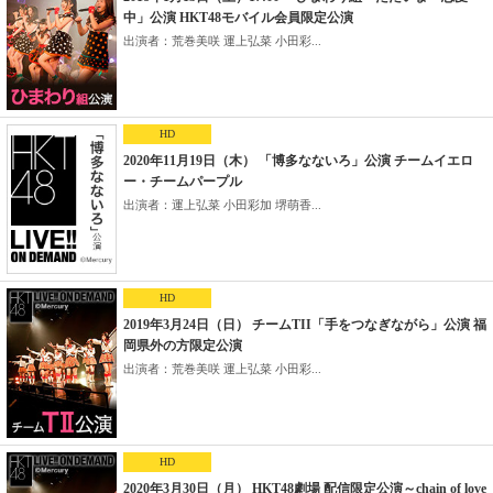
中」公演 HKT48モバイル会員限定公演
出演者：荒巻美咲 運上弘菜 小田彩...
HD
2020年11月19日（木） 「博多なないろ」公演 チームイエロ
ー・チームパープル
出演者：運上弘菜 小田彩加 堺萌香...
HD
2019年3月24日（日） チームTII「手をつなぎながら」公演 福
岡県外の方限定公演
出演者：荒巻美咲 運上弘菜 小田彩...
HD
2020年3月30日（月） HKT48劇場 配信限定公演～chain of love