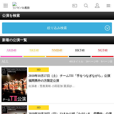
リバイバル配信
公演を検索
絞り込み検索
新着の公演一覧
AKB48
SKE48
NMB48
HKT48
NGT48
ALL
401タイトル 14ページ中 8ページ目
HD
2018年10月27日（土） チームTII「手をつなぎながら」公演
福岡県外の方限定公演
出演者：荒巻美咲 小田彩加 栗原紗...
HD
2018年10月28日（日） ひまわり組「ただいま 恋愛中」公演