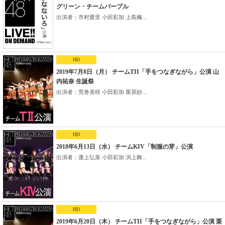
グリーン・チームパープル
出演者：市村愛里 小田彩加 上島楓...
HD
2019年7月8日（月） チームTII「手をつなぎながら」公演 山
内祐奈 生誕祭
出演者：荒巻美咲 小田彩加 栗原紗...
HD
2018年6月13日（水） チームKIV「制服の芽」公演
出演者：運上弘菜 小田彩加 渕上舞...
HD
2019年6月20日（木） チームTII「手をつなぎながら」公演 栗