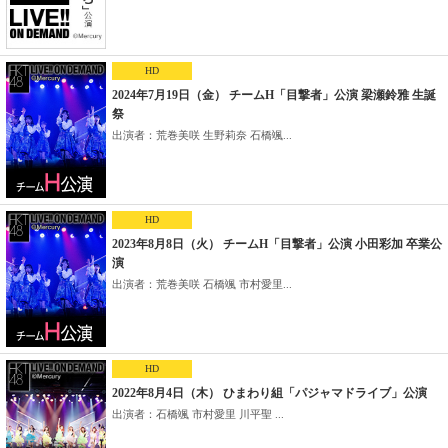
HD
2024年7月19日（金） チームH「目撃者」公演 梁瀬鈴雅 生誕
祭
出演者：荒巻美咲 生野莉奈 石橋颯...
HD
2023年8月8日（火） チームH「目撃者」公演 小田彩加 卒業公
演
出演者：荒巻美咲 石橋颯 市村愛里...
HD
2022年8月4日（木） ひまわり組「パジャマドライブ」公演
出演者：石橋颯 市村愛里 川平聖 ...