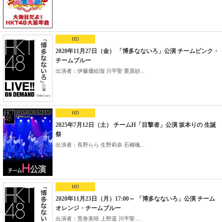
HD
2020年11月27日（金） 「博多なないろ」公演 チームピンク・
チームブルー
出演者：伊藤優絵瑠 川平聖 栗原紗...
HD
2025年7月12日（土） チームH「目撃者」公演 坂本りの 生誕
祭
出演者：長野らら 生野莉奈 石橋颯...
HD
2020年11月23日（月）17:00～ 「博多なないろ」公演 チーム
オレンジ・チームブルー
出演者：荒巻美咲 上野遥 川平聖 ...