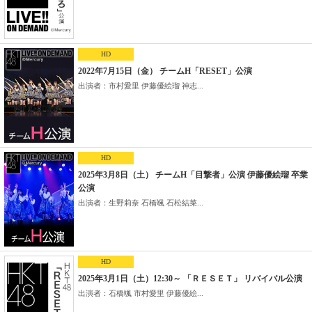
HD
2022年7月15日（金） チームH「RESET」公演
出演者：市村愛里 伊藤優絵瑠 神志...
HD
2025年3月8日（土） チームH「目撃者」公演 伊藤優絵瑠 卒業
公演
出演者：生野莉奈 石橋颯 石松結菜...
HD
2025年3月1日（土）12:30～ 「ＲＥＳＥＴ」 リバイバル公演
出演者：石橋颯 市村愛里 伊藤優絵...