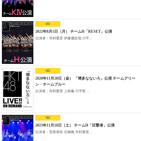
HD
2022年8月1日（月） チームH「RESET」公演
出演者：市村愛里 伊藤優絵瑠 川平...
HD
2020年11月20日（金） 「博多なないろ」公演 チームグリー
ン・チームブルー
出演者：市村愛里 上島楓 川平聖 ...
HD
2023年11月18日（土） チームH「目撃者」公演
出演者：荒巻美咲 石橋颯 市村愛里...