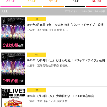
AKB48
SKE48
NMB48
HKT48
NGT48
ALL
327タイトル 11ページ中 2ページ目
HD
2024年2月16日（金） ひまわり組「パジャマドライブ」公演
出演者：市村愛里 川平聖 堺萌香 ...
HD
2023年10月14日（土） ひまわり組「パジャマドライブ」公演
出演者：荒巻美咲 生野莉奈 石橋颯...
HD
2024年12月31日（火） 大晦日だよ！HKT48大忘年会
出演者：青木日菜子 石川歩実優 猪...