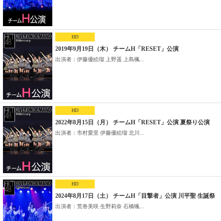
HD
2019年9月19日（木） チームH「RESET」公演
出演者：伊藤優絵瑠 上野遥 上島楓...
HD
2022年8月15日（月） チームH「RESET」公演 夏祭り公演
出演者：市村愛里 伊藤優絵瑠 北川...
HD
2024年8月17日（土） チームH「目撃者」公演 川平聖 生誕祭
出演者：荒巻美咲 生野莉奈 石橋颯...