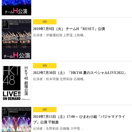
HD
2019年7月9日（火） チームH「RESET」公演
出演者：伊藤優絵瑠 上野遥 上島楓...
HD
2022年7月30日（土） 「HKT48 夏のスペシャルLIVE2022」
出演者：松本羽麗 生野莉奈 石橋颯...
HD
2024年7月13日（土）17:00～ ひまわり組「パジャマドライ
ブ」公演 千秋楽
出演者：生野莉奈 石橋颯 川平聖 ...