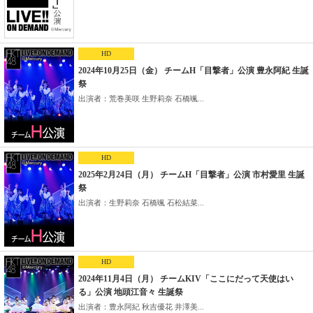
HD
2024年10月25日（金） チームH「目撃者」公演 豊永阿紀 生誕
祭
出演者：荒巻美咲 生野莉奈 石橋颯...
HD
2025年2月24日（月） チームH「目撃者」公演 市村愛里 生誕
祭
出演者：生野莉奈 石橋颯 石松結菜...
HD
2024年11月4日（月） チームKIV「ここにだって天使はい
る」公演 地頭江音々 生誕祭
出演者：豊永阿紀 秋吉優花 井澤美...