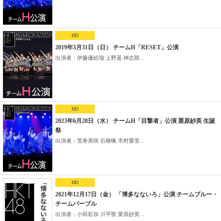
HD
2019年3月31日（日） チームH「RESET」公演
出演者：伊藤優絵瑠 上野遥 神志那...
HD
2023年6月28日（水） チームH「目撃者」公演 栗原紗英 生誕
祭
出演者：荒巻美咲 石橋颯 市村愛里...
HD
2021年12月17日（金） 「博多なないろ」公演 チームブルー・
チームパープル
出演者：小田彩加 川平聖 栗原紗英...