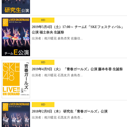
HD
2019年5月4日（土）17:00～ チームE「SKEフェスティバル」
公演 福士奈央 生誕祭
出演者：相川暖花 倉島杏実 佐藤佳...
HD
2019年4月9日（火） 「青春ガールズ」公演 藤本冬香 生誕祭
出演者：相川暖花 石黒友月 倉島杏...
HD
2018年2月8日（木） 研究生「青春ガールズ」公演
出演者：相川暖花 石黒友月 倉島杏...