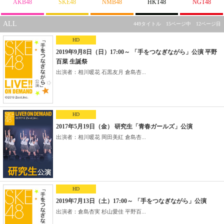
AKB48
SKE48
NMB48
HKT48
NGT48
ALL
449タイトル 15ページ中 12ページ目
HD
2019年9月8日（日）17:00～ 「手をつなぎながら」公演 平野
百菜 生誕祭
出演者：相川暖花 石黒友月 倉島杏...
HD
2017年5月19日（金） 研究生「青春ガールズ」公演
出演者：相川暖花 岡田美紅 倉島杏...
HD
2019年7月13日（土）17:00～ 「手をつなぎながら」公演
出演者：倉島杏実 杉山愛佳 平野百...