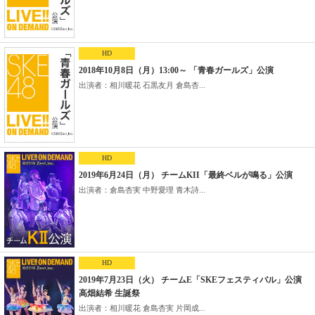
HD
2018年10月8日（月）13:00～ 「青春ガールズ」公演
出演者：相川暖花 石黒友月 倉島杏...
HD
2019年6月24日（月） チームKII「最終ベルが鳴る」公演
出演者：倉島杏実 中野愛理 青木詩...
HD
2019年7月23日（火） チームE「SKEフェスティバル」公演
高畑結希 生誕祭
出演者：相川暖花 倉島杏実 片岡成...