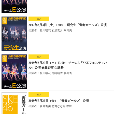
HD
2017年6月3日（土）17:00～ 研究生「青春ガールズ」公演
出演者：相川暖花 石黒友月 岡田美...
HD
2019年6月29日（土）13:00～ チームE「SKEフェスティバ
ル」公演 倉島杏実 生誕祭
出演者：相川暖花 熊崎晴香 倉島杏...
HD
2019年7月26日（金） 「青春ガールズ」公演
出演者：倉島杏実 竹内ななみ 中野...