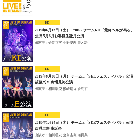
HD
2019年6月15日（土）17:00～ チームKII「最終ベルが鳴る」
公演 5月6月お客様生誕月公演
出演者：倉島杏実 中野愛理 青木詩...
HD
2019年9月30日（月） チームE「SKEフェスティバル」公演
後藤楽々 劇場最終公演
出演者：相川暖花 熊崎晴香 倉島杏...
HD
2019年1月24日（木） チームE「SKEフェスティバル」公演
西満里奈 生誕祭
出演者：相川暖花 倉島杏実 鎌田菜...