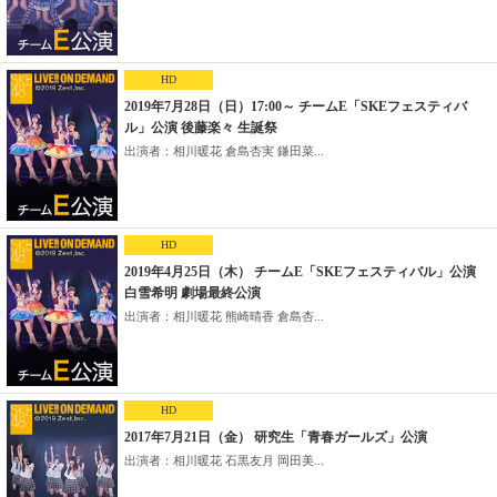
HD
2019年7月28日（日）17:00～ チームE「SKEフェスティバ
ル」公演 後藤楽々 生誕祭
出演者：相川暖花 倉島杏実 鎌田菜...
HD
2019年4月25日（木） チームE「SKEフェスティバル」公演
白雪希明 劇場最終公演
出演者：相川暖花 熊崎晴香 倉島杏...
HD
2017年7月21日（金） 研究生「青春ガールズ」公演
出演者：相川暖花 石黒友月 岡田美...