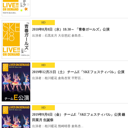
HD
2018年8月8日（水）18:30～ 「青春ガールズ」公演
出演者：石黒友月 大谷悠妃 倉島杏...
HD
2019年12月21日（土） チームE「SKEフェスティバル」公演
出演者：相川暖花 倉島杏実 平野百...
HD
2019年9月6日（金） チームE「SKEフェスティバル」公演 鎌
田菜月 生誕祭
出演者：相川暖花 熊崎晴香 倉島杏...