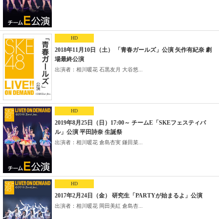
HD
2018年11月10日（土） 「青春ガールズ」公演 矢作有紀奈 劇
場最終公演
出演者：相川暖花 石黒友月 大谷悠...
HD
2019年8月25日（日）17:00～ チームE「SKEフェスティバ
ル」公演 平田詩奈 生誕祭
出演者：相川暖花 倉島杏実 鎌田菜...
HD
2017年2月24日（金） 研究生「PARTYが始まるよ」公演
出演者：相川暖花 岡田美紅 倉島杏...