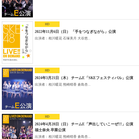
HD
2022年11月6日（日） 「手をつなぎながら」公演
出演者：相川暖花 石塚美月 大谷悠...
HD
2024年3月21日（木） チームE「SKEフェスティバル」公演
出演者：相川暖花 熊崎晴香 倉島杏...
HD
2024年4月28日（日） チームE「声出していこーぜ!!!」公演
福士奈央 卒業公演
出演者：相川暖花 熊崎晴香 倉島杏...