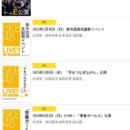
HD
2022年1月30日（日） 鈴木恋奈生誕祭イベント
出演者：倉島杏実 鈴木恋奈 池田楓...
HD
2023年2月9日（木） 「手をつなぎながら」公演
出演者：石黒友月 倉島杏実 都築里...
HD
2019年6月2日（日）13:00～ 「青春ガールズ」公演
出演者：相川暖花 倉島杏実 杉山愛...