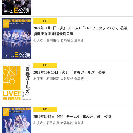
HD
2022年11月1日（火） チームE「SKEフェスティバル」公演
須田亜香里 劇場最終公演
出演者：相川暖花 熊崎晴香 倉島杏...
HD
2019年10月15日（火） 「青春ガールズ」公演
出演者：相川暖花 大谷悠妃 倉島杏...
HD
2019年8月2日（金） チームS「重ねた足跡」公演
出演者：石黒友月 大谷悠妃 倉島杏...