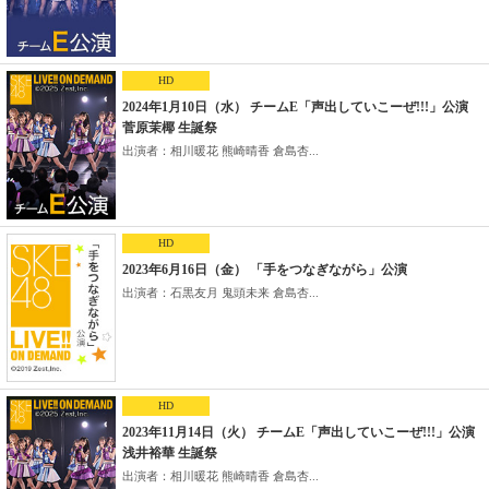
HD
2024年1月10日（水） チームE「声出していこーぜ!!!」公演
菅原茉椰 生誕祭
出演者：相川暖花 熊崎晴香 倉島杏...
HD
2023年6月16日（金） 「手をつなぎながら」公演
出演者：石黒友月 鬼頭未来 倉島杏...
HD
2023年11月14日（火） チームE「声出していこーぜ!!!」公演
浅井裕華 生誕祭
出演者：相川暖花 熊崎晴香 倉島杏...