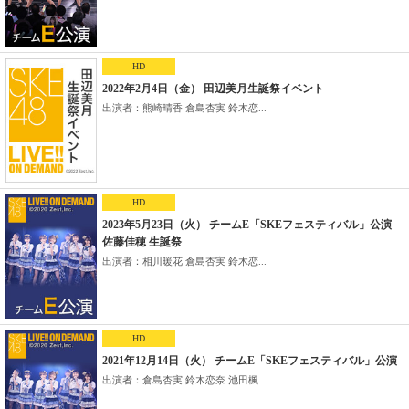
HD
2022年2月4日（金） 田辺美月生誕祭イベント
出演者：熊崎晴香 倉島杏実 鈴木恋...
HD
2023年5月23日（火） チームE「SKEフェスティバル」公演
佐藤佳穂 生誕祭
出演者：相川暖花 倉島杏実 鈴木恋...
HD
2021年12月14日（火） チームE「SKEフェスティバル」公演
出演者：倉島杏実 鈴木恋奈 池田楓...