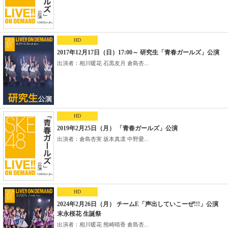
HD
2017年12月17日（日）17:00～ 研究生「青春ガールズ」公演
出演者：相川暖花 石黒友月 倉島杏...
HD
2019年2月25日（月） 「青春ガールズ」公演
出演者：倉島杏実 坂本真凛 中野愛...
HD
2024年2月26日（月） チームE「声出していこーぜ!!!」公演
末永桜花 生誕祭
出演者：相川暖花 熊崎晴香 倉島杏...