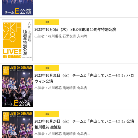
HD
2023年10月5日（木） SKE48劇場 15周年特別公演
出演者：相川暖花 石黒友月 入内嶋...
HD
2023年10月31日（火） チームE「声出していこーぜ!!!」ハロ
ウィン公演
出演者：相川暖花 熊崎晴香 倉島杏...
HD
2023年10月24日（火） チームE「声出していこーぜ!!!」公演
相川暖花 生誕祭
出演者：相川暖花 熊崎晴香 倉島杏...