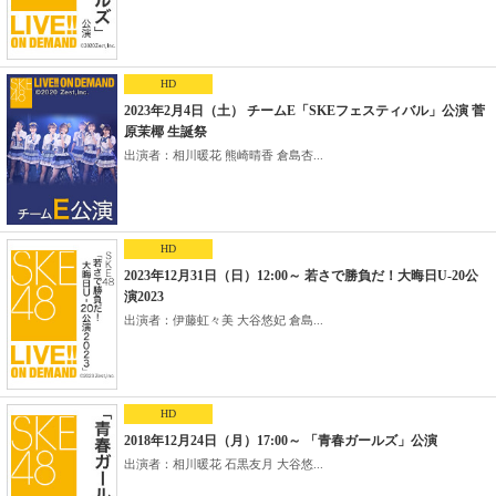
HD
2023年2月4日（土） チームE「SKEフェスティバル」公演 菅
原茉椰 生誕祭
出演者：相川暖花 熊崎晴香 倉島杏...
HD
2023年12月31日（日）12:00～ 若さで勝負だ！大晦日U-20公
演2023
出演者：伊藤虹々美 大谷悠妃 倉島...
HD
2018年12月24日（月）17:00～ 「青春ガールズ」公演
出演者：相川暖花 石黒友月 大谷悠...