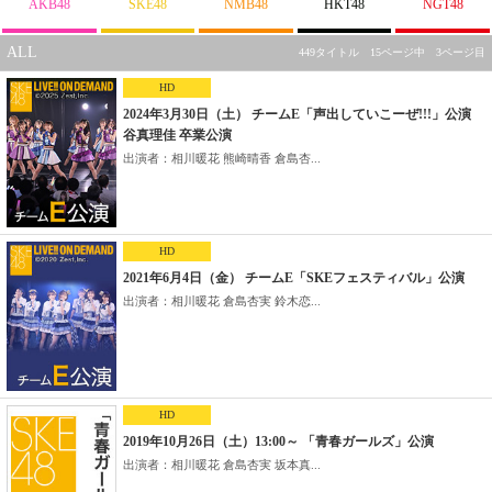
AKB48
SKE48
NMB48
HKT48
NGT48
ALL
449タイトル 15ページ中 3ページ目
HD
2024年3月30日（土） チームE「声出していこーぜ!!!」公演
谷真理佳 卒業公演
出演者：相川暖花 熊崎晴香 倉島杏...
HD
2021年6月4日（金） チームE「SKEフェスティバル」公演
出演者：相川暖花 倉島杏実 鈴木恋...
HD
2019年10月26日（土）13:00～ 「青春ガールズ」公演
出演者：相川暖花 倉島杏実 坂本真...