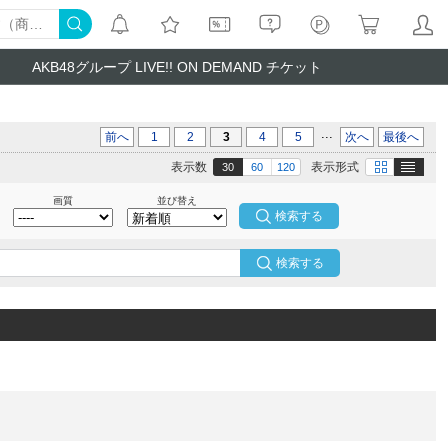
AKB48グループ LIVE!! ON DEMAND チケット
...
前へ
1
2
3
4
5
次へ
最後へ
テキスト
画像
表示数
表示形式
30
60
120
画質
並び替え
検索する