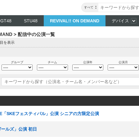
すべて
NGT48
STU48
REVIVAL!! ON DEMAND
デバイス
DEMAND > 配信中の公演一覧
ジ目を表示
グループ
チーム
公演年
公演月
チームE「SKEフェスティバル」公演 シニアの方限定公演
ガールズ」公演 初日