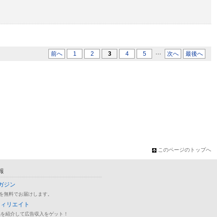
...
前へ
1
2
3
4
5
次へ
最後へ
このページのトップへ
報
ガジン
を無料でお届けします。
フィリエイト
品を紹介して広告収入をゲット！