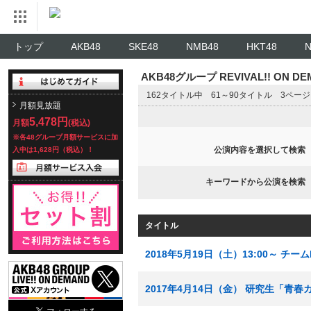
トップ
AKB48
SKE48
NMB48
HKT48
AKB48グループ REVIVAL!! ON 
162タイトル中 61～90タイトル 3ペー
月額見放題
5,478円
月額
(税込)
※各48グループ月額サービスに加
公演内容を選択して検索
入中は1,628円（税込）！
キーワードから公演を検索
タイトル
2018年5月19日（土）13:00～ 
2017年4月14日（金） 研究生「青春