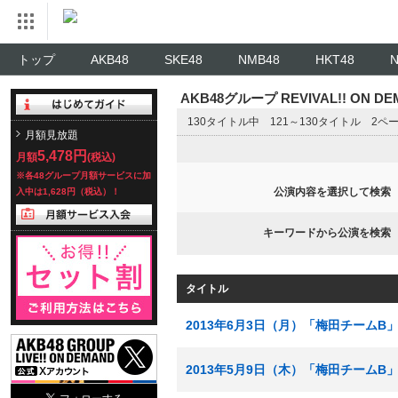
トップ
AKB48
SKE48
NMB48
HKT48
AKB48グループ REVIVAL!! ON 
130タイトル中 121～130タイトル 2ペ
月額見放題
5,478円
月額
(税込)
※各48グループ月額サービスに加
公演内容を選択して検索
入中は1,628円（税込）！
キーワードから公演を検索
タイトル
2013年6月3日（月）「梅田チームB
2013年5月9日（木）「梅田チームB