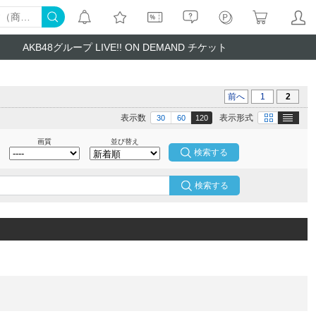
AKB48グループ LIVE!! ON DEMAND チケット
前へ
1
2
テキスト
画像
表示数
表示形式
30
60
120
画質
並び替え
検索する