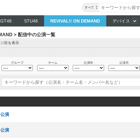
すべて
NGT48
STU48
REVIVAL!! ON DEMAND
デバイス
DEMAND > 配信中の公演一覧
ージ目を表示
グループ
チーム
公演年
公演月
」公演
」公演