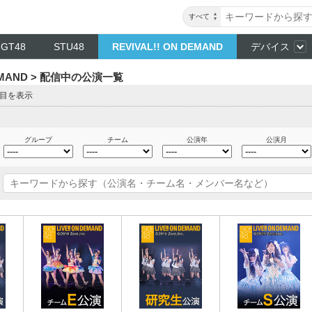
すべて
NGT48
STU48
REVIVAL!! ON DEMAND
デバイス
DEMAND > 配信中の公演一覧
ジ目を表示
グループ
チーム
公演年
公演月