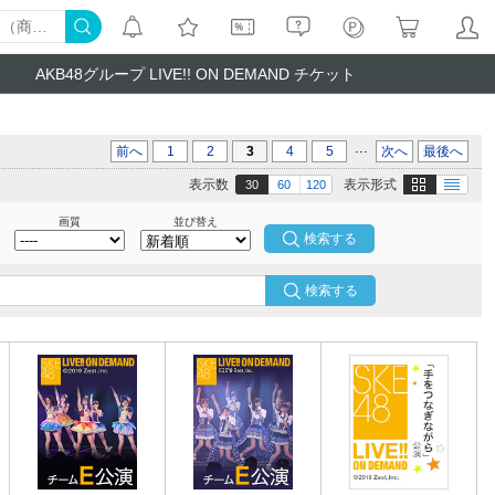
AKB48グループ LIVE!! ON DEMAND チケット
...
前へ
1
2
3
4
5
次へ
最後へ
画像
テキスト
表示数
表示形式
30
60
120
画質
並び替え
検索する