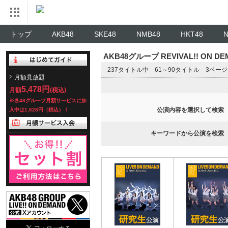
トップ
AKB48
SKE48
NMB48
HKT48
AKB48グループ REVIVAL!! ON 
237タイトル中 61～90タイトル 3ペー
月額見放題
5,478円
月額
(税込)
※各48グループ月額サービスに加
公演内容を選択して検索
入中は1,628円（税込）！
キーワードから公演を検索