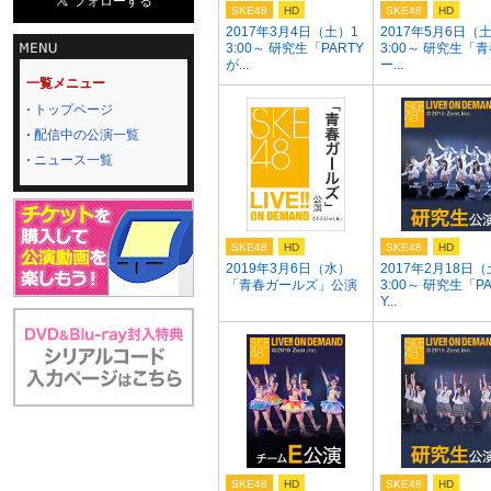
SKE48
HD
SKE48
HD
2017年3月4日（土）1
2017年5月6日（
3:00～ 研究生「PARTY
3:00～ 研究生「
が...
ー...
一覧メニュー
トップページ
配信中の公演一覧
ニュース一覧
SKE48
HD
SKE48
HD
2019年3月6日（水）
2017年2月18日（
「青春ガールズ」公演
3:00～ 研究生「P
Y...
SKE48
HD
SKE48
HD