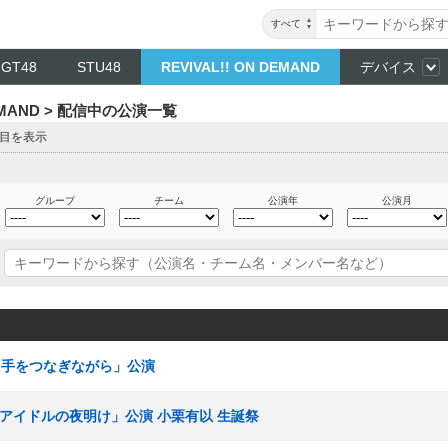
すべて
NGT48
STU48
REVIVAL!! ON DEMAND
デバイス
DEMAND > 配信中の公演一覧
ジ目を表示
グループ
チーム
公演年
公演月
 「手をつなぎながら」公演
B「アイドルの夜明け」公演 小栗有以 生誕祭