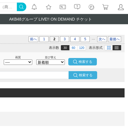
AKB48グループ LIVE!! ON DEMAND チケット
...
前へ
1
2
3
4
5
次へ
最後へ
テキスト
画像
表示数
表示形式
30
60
120
画質
並び替え
検索する