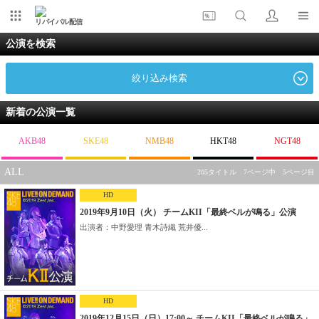
リバイバル配信
公演を検索
絞り込み検索
新着の公演一覧
AKB48
SKE48
NMB48
HKT48
NGT48
ALL
205タイトル 7ページ中 5ページ目
HD
2019年9月10日（火） チームKII「最終ベルが鳴る」公演
出演者：中野愛理 青木詩織 荒井優...
HD
2019年12月15日（日）17:00～ チームKII「最終ベルが鳴る」