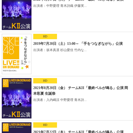
出演者：中野愛理 青木詩織 伊藤実...
HD
2019年7月20日（土）13:00～ 「手をつなぎながら」公演
出演者：坂本真凛 杉山愛佳 竹内な...
HD
2021年8月20日（金） チームKII「最終ベルが鳴る」公演 岡
本彩夏 生誕祭
出演者：入内嶋涼 中野愛理 青木詩...
HD
2021年7月22日（木） チームKII「最終ベルが鳴る」公演