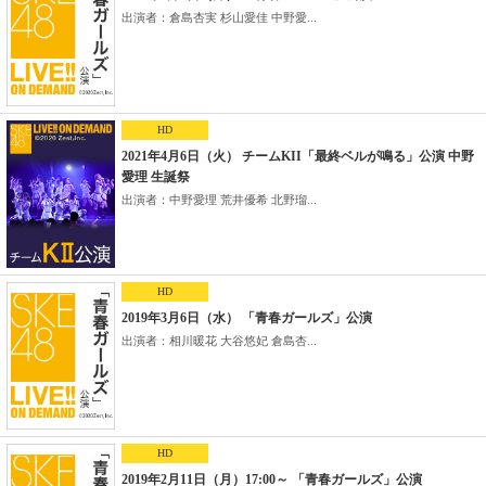
出演者：倉島杏実 杉山愛佳 中野愛...
HD
2021年4月6日（火） チームKII「最終ベルが鳴る」公演 中野
愛理 生誕祭
出演者：中野愛理 荒井優希 北野瑠...
HD
2019年3月6日（水） 「青春ガールズ」公演
出演者：相川暖花 大谷悠妃 倉島杏...
HD
2019年2月11日（月）17:00～ 「青春ガールズ」公演