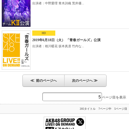
出演者：中野愛理 青木詩織 荒井優...
HD
2019年6月18日（火） 「青春ガールズ」公演
出演者：相川暖花 坂本真凛 竹内な...
≪
≫
前のページへ
次のページへ
ページ目を表示
205タイトル 7ページ中 5ページ目