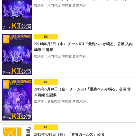
出演者：入内嶋涼 中野愛理 青木詩...
HD
2021年6月2日（水） チームKII「最終ベルが鳴る」公演 入内
嶋涼 生誕祭
出演者：入内嶋涼 中野愛理 岡本彩...
HD
2019年5月10日（金） チームKII「最終ベルが鳴る」公演 青
木詩織 生誕祭
出演者：倉島杏実 中野愛理 青木詩...
HD
2019年4月8日（月） 「青春ガールズ」公演