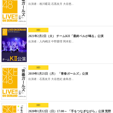
出演者：相川暖花 石黒友月 大谷悠...
HD
2021年2月2日（火） チームKII「最終ベルが鳴る」公演
出演者：入内嶋涼 中野愛理 岡本彩...
HD
2019年1月21日（月） 「青春ガールズ」公演
出演者：石黒友月 大谷悠妃 倉島杏...
HD
2020年1月12日（日）17:00～ 「手をつなぎながら」公演 荒野