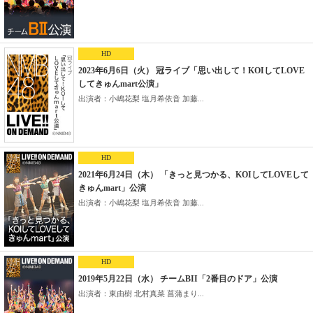
HD
2023年6月6日（火） 冠ライブ「思い出して！KOIしてLOVE
してきゅんmart公演」
出演者：小嶋花梨 塩月希依音 加藤...
HD
2021年6月24日（木） 「きっと見つかる、KOIしてLOVEして
きゅんmart」公演
出演者：小嶋花梨 塩月希依音 加藤...
HD
2019年5月22日（水） チームBII「2番目のドア」公演
出演者：東由樹 北村真菜 菖蒲まり...