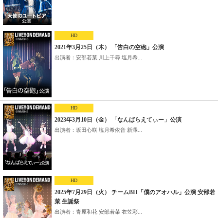
HD
2021年3月25日（木） 「告白の空砲」公演
出演者：安部若菜 川上千尋 塩月希...
HD
2023年3月10日（金） 「なんばらえてぃー」公演
出演者：坂田心咲 塩月希依音 新澤...
HD
2025年7月29日（火） チームBII「僕のアオハル」公演 安部若
菜 生誕祭
出演者：青原和花 安部若菜 衣笠彩...