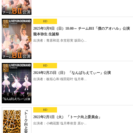
HD
2025年3月9日（日）18:00～ チームBII「僕のアオハル」公演
龍本弥生 生誕祭
出演者：青原和花 衣笠彩実 坂田心...
HD
2024年2月25日（日） 「なんばらえてぃー」公演
出演者：板垣心和 桜田彩叶 塩月希...
HD
2022年2月1日（火） 「トーク向上委員会」
出演者：小嶋花梨 塩月希依音 原か...