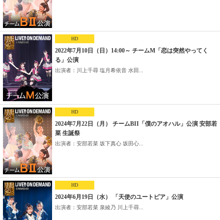
HD
2022年7月10日（日）14:00～ チームM「恋は突然やってく
る」公演
出演者：川上千尋 塩月希依音 水田...
HD
2024年7月22日（月） チームBII「僕のアオハル」公演 安部若
菜 生誕祭
出演者：安部若菜 坂下真心 坂田心...
HD
2024年6月19日（水） 「天使のユートピア」公演
出演者：安部若菜 泉綾乃 川上千尋...