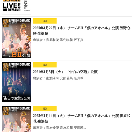
HD
2025年1月22日（水） チームBII「僕のアオハル」公演 芳野心
咲 生誕祭
出演者：青原和花 黒島咲花 坂下真...
HD
2021年1月5日（火） 「告白の空砲」公演
出演者：南波陽向 安部若菜 塩月希...
HD
2025年1月14日（火） チームBII「僕のアオハル」公演 青原和
花 生誕祭
出演者：青原優花 青原和花 安部若...