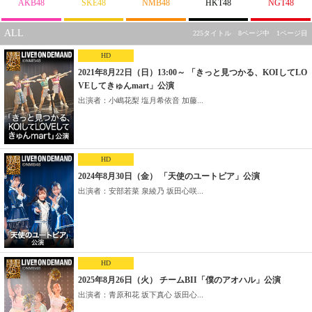
AKB48
SKE48
NMB48
HKT48
NGT48
ALL
225タイトル 8ページ中 1ページ目
HD
2021年8月22日（日）13:00～ 「きっと見つかる、KOIしてLO
VEしてきゅんmart」公演
出演者：小嶋花梨 塩月希依音 加藤...
HD
2024年8月30日（金） 「天使のユートピア」公演
出演者：安部若菜 泉綾乃 坂田心咲...
HD
2025年8月26日（火） チームBII「僕のアオハル」公演
出演者：青原和花 坂下真心 坂田心...