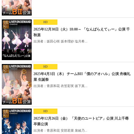
HD
2025年12月30日（火）18:00～ 「なんばらえてぃー」公演 千
秋楽
出演者：坂田心咲 坂本理紗 塩月希...
HD
2025年4月3日（木） チームBII「僕のアオハル」公演 舟橋礼
菜 生誕祭
出演者：青原和花 衣笠彩実 坂下真...
HD
2025年12月26日（金） 「天使のユートピア」公演 川上千尋
卒業公演
出演者：青原和花 安部若菜 泉綾乃...