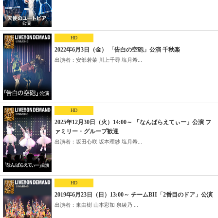
HD
2022年6月3日（金） 「告白の空砲」公演 千秋楽
出演者：安部若菜 川上千尋 塩月希...
HD
2025年12月30日（火）14:00～ 「なんばらえてぃー」公演 フ
ァミリー・グループ歓迎
出演者：坂田心咲 坂本理紗 塩月希...
HD
2019年6月23日（日）13:00～ チームBII「2番目のドア」公演
出演者：東由樹 山本彩加 泉綾乃 ...