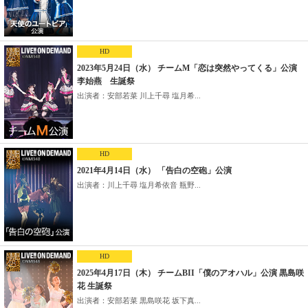
HD
2023年5月24日（水） チームM「恋は突然やってくる」公演
李始燕 生誕祭
出演者：安部若菜 川上千尋 塩月希...
HD
2021年4月14日（水） 「告白の空砲」公演
出演者：川上千尋 塩月希依音 瓶野...
HD
2025年4月17日（木） チームBII「僕のアオハル」公演 黒島咲
花 生誕祭
出演者：安部若菜 黒島咲花 坂下真...