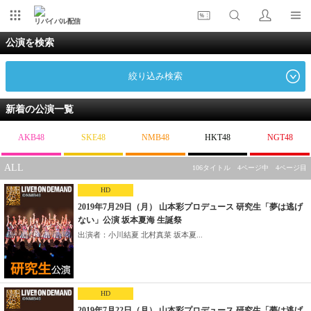
リバイバル配信
公演を検索
絞り込み検索
新着の公演一覧
AKB48
SKE48
NMB48
HKT48
NGT48
ALL
106タイトル 4ページ中 4ページ目
HD
2019年7月29日（月） 山本彩プロデュース 研究生「夢は逃げ
ない」公演 坂本夏海 生誕祭
出演者：小川結夏 北村真菜 坂本夏...
HD
2019年7月22日（月） 山本彩プロデュース 研究生「夢は逃げ