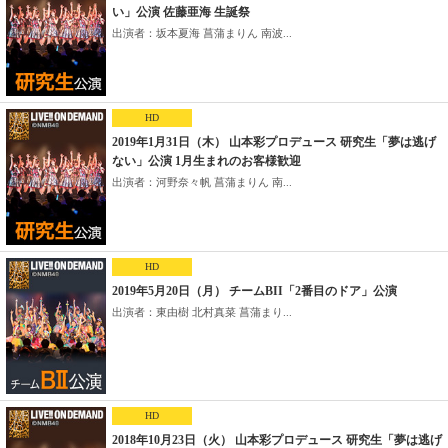
い」公演 佐藤亜海 生誕祭
出演者：坂本夏海 菖蒲まりん 南波...
HD
2019年1月31日（木） 山本彩プロデュース 研究生「夢は逃げ
ない」公演 1月生まれのお客様歓迎
出演者：河野奈々帆 菖蒲まりん 南...
HD
2019年5月20日（月） チームBII「2番目のドア」公演
出演者：東由樹 北村真菜 菖蒲まり...
HD
2018年10月23日（火） 山本彩プロデュース 研究生「夢は逃げ