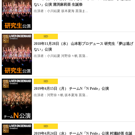
ない」公演 溝渕麻莉亜 生誕祭
出演者：小川結夏 坂本夏海 菖蒲ま...
HD
2018年11月28日（水） 山本彩プロデュース 研究生「夢は逃げ
ない」公演
出演者：小川結夏 河野奈々帆 菖蒲...
HD
2019年4月15日（月） チームN「N Pride」公演
出演者：河野奈々帆 坂本夏海 菖蒲...
HD
2019年4月24日（水） チームN「N Pride」公演 村瀬紗英 生誕