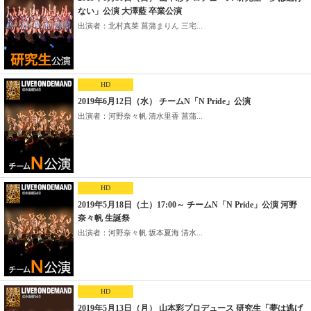
ない」公演 大澤藍 卒業公演
出演者：北村真菜 菖蒲まりん 三宅...
HD
2019年6月12日（水） チームN「N Pride」公演
出演者：河野奈々帆 清水里香 菖蒲...
HD
2019年5月18日（土）17:00～ チームN「N Pride」公演 河野
奈々帆 生誕祭
出演者：河野奈々帆 坂本夏海 清水...
HD
2019年5月13日（月） 山本彩プロデュース 研究生「夢は逃げ