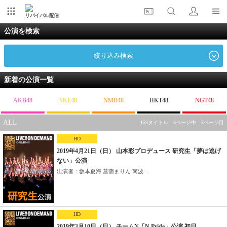
リバイバル配信
公演を検索
絞り込み検索
新着の公演一覧
AKB48
SKE48
NMB48
HKT48
NGT48
ALL
153タイトル 6ページ中 5ページ目
HD
2019年4月21日（日） 山本彩プロデュース 研究生「夢は逃げ
ない」公演
出演者：坂本夏海 菖蒲まりん 南波...
HD
2019年3月10日（日） チームN「N Pride」公演 初日