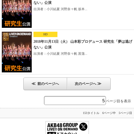
ない」公演
出演者：小川結夏 河野奈々帆 坂本...
HD
2018年11月13日（火） 山本彩プロデュース 研究生「夢は逃げ
ない」公演
出演者：小川結夏 河野奈々帆 菖蒲...
≪
≫
前のページへ
次のページへ
ページ目を表示
153タイトル 6ページ中 5ページ目