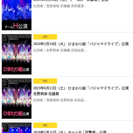
出演者：荒巻美咲 石橋颯 市村愛里...
HD
2024年5月14日（火） ひまわり組「パジャマドライブ」公演
出演者：生野莉奈 石橋颯 石松結菜...
HD
2023年8月12日（土） ひまわり組「パジャマドライブ」公演
生野莉奈 生誕祭
出演者：荒巻美咲 生野莉奈 石松結...
HD
2024年5月21日（火） チームH「目撃者」公演