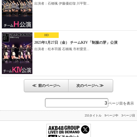
出演者：石橋颯 伊藤優絵瑠 川平聖...
HD
2023年1月27日（金） チームKIV「制服の芽」公演
出演者：松本羽麗 石橋颯 市村愛里...
≪
≫
前のページへ
次のページへ
ページ目を表示
255タイトル 9ページ中 3ページ目