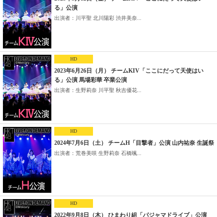
る」公演
出演者：川平聖 北川陽彩 渋井美奈...
HD
2023年6月26日（月） チームKIV「ここにだって天使はい
る」公演 馬場彩華 卒業公演
出演者：生野莉奈 川平聖 秋吉優花...
HD
2024年7月6日（土） チームH「目撃者」公演 山内祐奈 生誕祭
出演者：荒巻美咲 生野莉奈 石橋颯...
HD
2022年9月8日（木） ひまわり組「パジャマドライブ」公演