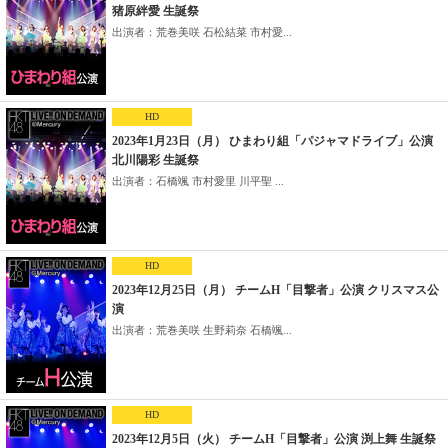
猪原絆愛 生誕祭
出演者：荒巻美咲 石松結菜 市村愛...
HD
2023年1月23日（月） ひまわり組「パジャマドライブ」公演
北川陽彩 生誕祭
出演者：石橋颯 市村愛里 川平聖 ...
HD
2023年12月25日（月） チームH「目撃者」公演 クリスマス公
演
出演者：荒巻美咲 生野莉奈 石橋颯...
HD
2023年12月5日（火） チームH「目撃者」公演 渕上舞 生誕祭