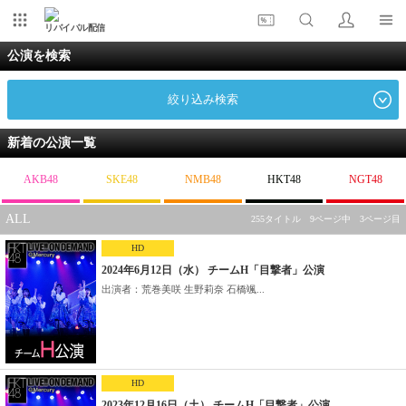
リバイバル配信
公演を検索
絞り込み検索
新着の公演一覧
AKB48
SKE48
NMB48
HKT48
NGT48
ALL
255タイトル 9ページ中 3ページ目
HD
2024年6月12日（水） チームH「目撃者」公演
出演者：荒巻美咲 生野莉奈 石橋颯...
HD
2023年12月16日（土） チームH「目撃者」公演