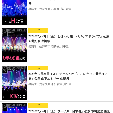
祭
出演者：荒巻美咲 石橋颯 市村愛里...
HD
2024年2月23日（金） ひまわり組「パジャマドライブ」公演
安井妃奈 生誕祭
出演者：生野莉奈 石橋颯 川平聖 ...
HD
2023年12月26日（火） チームKIV「ここにだって天使はい
る」公演 山下エミリー 生誕祭
出演者：荒巻美咲 市村愛里 川平聖...
HD
2024年2月24日（土） チームH「目撃者」公演 市村愛里 生誕