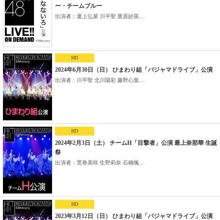
ー・チームブルー
出演者：運上弘菜 川平聖 栗原紗英...
HD
2024年6月30日（日） ひまわり組「パジャマドライブ」公演
出演者：川平聖 北川陽彩 藤野心葉...
HD
2024年2月3日（土） チームH「目撃者」公演 最上奈那華 生誕
祭
出演者：荒巻美咲 生野莉奈 石橋颯...
HD
2023年3月12日（日） ひまわり組「パジャマドライブ」公演