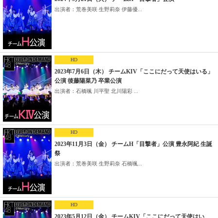
出演者：荒巻美咲 生野莉奈 伊藤優...
HD
2023年7月6日（木） チームKIV「ここにだって天使はいる」
公演 後藤陽菜乃 卒業公演
出演者：石橋颯 川平聖 北川陽彩 ...
HD
2023年11月3日（金） チームH「目撃者」公演 豊永阿紀 生誕
祭
出演者：荒巻美咲 生野莉奈 石橋颯...
HD
2023年5月12日（金） チームKIV「ここにだって天使はい