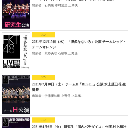
出演者：石橋颯 市村愛里 上島楓 ...
HD
2021年12月15日（水） 「博多なないろ」公演 チームレッド・
チームオレンジ
出演者：荒巻美咲 石橋颯 上野遥 ...
HD
2021年7月10日（土） チームH「RESET」公演 水上凜巳花 生
誕祭
出演者：伊藤優絵瑠 上野遥 上島楓...
HD
2021年4月6日（火） 研究生「脳内パラダイス」公演 村上和叶