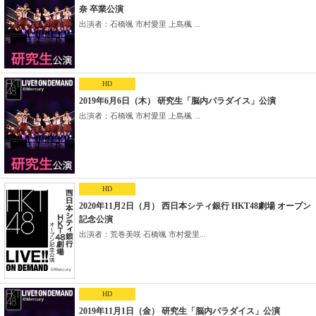
奈 卒業公演
出演者：石橋颯 市村愛里 上島楓 ...
HD
2019年6月6日（木） 研究生「脳内パラダイス」公演
出演者：石橋颯 市村愛里 上島楓 ...
HD
2020年11月2日（月） 西日本シティ銀行 HKT48劇場 オープン
記念公演
出演者：荒巻美咲 石橋颯 市村愛里...
HD
2019年11月1日（金） 研究生「脳内パラダイス」公演