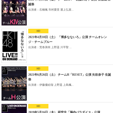
誕祭
出演者：石橋颯 市村愛里 運上弘菜...
HD
2021年4月10日（土） 「博多なないろ」公演 チームオレン
ジ・チームブルー
出演者：荒巻美咲 上野遥 川平聖 ...
HD
2021年6月26日（土） チームH「RESET」公演 矢吹奈子 生誕
祭
出演者：伊藤優絵瑠 上野遥 上島楓...
HD
2019年5月16日（木） 研究生「脳内パラダイス」公演