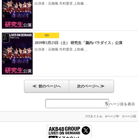
出演者：石橋颯 市村愛里 上島楓 ...
HD
2019年3月23日（土） 研究生「脳内パラダイス」公演
出演者：石橋颯 市村愛里 上島楓 ...
≪
≫
前のページへ
次のページへ
ページ目を表示
172タイトル 6ページ中 5ページ目