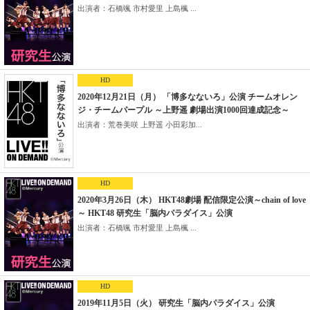
出演者：石橋颯 市村愛里 上島楓 ...
HD
2020年12月21日（月） 「博多なないろ」公演 チームオレン
ジ・チームパープル ～上野遥 劇場出演1000回達成記念～
出演者：荒巻美咲 上野遥 小田彩加...
HD
2020年3月26日（木） HKT48劇場 配信限定公演～chain of love
～ HKT48 研究生「脳内パラダイス」公演
出演者：石橋颯 市村愛里 上島楓 ...
HD
2019年11月5日（火） 研究生「脳内パラダイス」公演