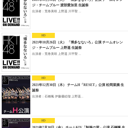
ジ・チームブルー 渡部愛加里 生誕祭
出演者：荒巻美咲 上野遥 川平聖 ...
HD
2021年10月26日（火） 「博多なないろ」公演 チームオレン
ジ・チームブルー 上野遥 生誕祭
出演者：荒巻美咲 上野遥 川平聖 ...
HD
2021年12月30日（木） チームH「RESET」公演 松岡菜摘 生
誕祭
出演者：石橋颯 伊藤優絵瑠 上野遥...
HD
2021年7月30日（金） チームKIV「制服の芽」公演 石橋颯 生