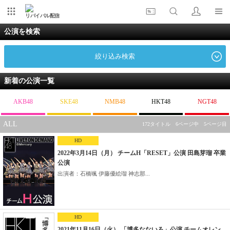
リバイバル配信
公演を検索
絞り込み検索
新着の公演一覧
AKB48
SKE48
NMB48
HKT48
NGT48
ALL
172タイトル 6ページ中 5ページ目
HD
2022年3月14日（月） チームH「RESET」公演 田島芽瑠 卒業
公演
出演者：石橋颯 伊藤優絵瑠 神志那...
HD
2021年11月16日（火） 「博多なないろ」公演 チームオレン