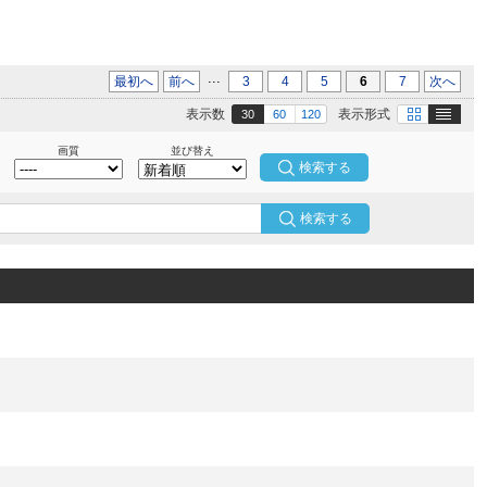
...
最初へ
前へ
3
4
5
6
7
次へ
テキスト
画像
表示数
表示形式
30
60
120
画質
並び替え
検索する