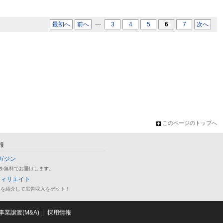
...
最初へ
前へ
3
4
5
6
7
次へ
このページのトップへ
報
ガジン
を無料でお届けします。
フィリエイト
品を紹介して広告収入をゲット！
業譲渡(M&A)
採用情報