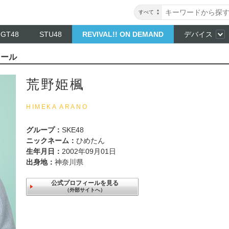
すべて
NGT48
STU48
REVIVAL!! ON DEMAND
デバイス
ィール
荒野姫楓
HIMEKA ARANO
グループ：
SKE48
ニックネーム：
ひめたん
生年月日：
2002年09月01日
出身地：
神奈川県
公式プロフィールを見る
（外部サイトへ）