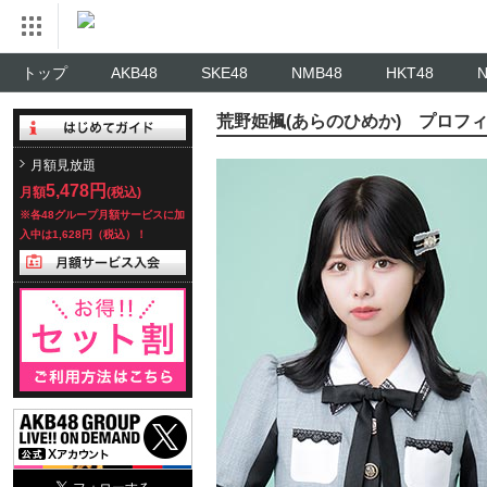
トップ
AKB48
SKE48
NMB48
HKT48
荒野姫楓(あらのひめか) プロフ
月額見放題
5,478円
月額
(税込)
※各48グループ月額サービスに加
入中は1,628円（税込）！