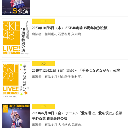
HD
2023年10月5日（木） SKE48劇場 15周年特別公演
出演者：相川暖花 石黒友月 入内嶋...
HD
2019年12月22日（日）13:00～ 「手をつなぎながら」公演
出演者：石黒友月 杉山愛佳 野村実...
HD
2023年6月30日（金） チームS「愛を君に、愛を僕に」公演
平野百菜 劇場最終公演
出演者：石黒友月 大谷悠妃 鬼頭未...