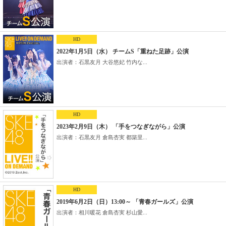
HD
2022年1月5日（水） チームS「重ねた足跡」公演
出演者：石黒友月 大谷悠妃 竹内な...
HD
2023年2月9日（木） 「手をつなぎながら」公演
出演者：石黒友月 倉島杏実 都築里...
HD
2019年6月2日（日）13:00～ 「青春ガールズ」公演
出演者：相川暖花 倉島杏実 杉山愛...