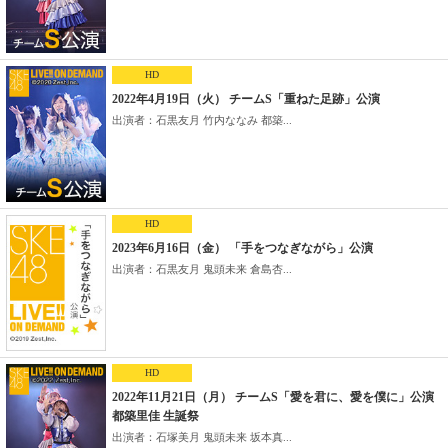
HD
2022年4月19日（火） チームS「重ねた足跡」公演
出演者：石黒友月 竹内ななみ 都築...
HD
2023年6月16日（金） 「手をつなぎながら」公演
出演者：石黒友月 鬼頭未来 倉島杏...
HD
2022年11月21日（月） チームS「愛を君に、愛を僕に」公演
都築里佳 生誕祭
出演者：石塚美月 鬼頭未来 坂本真...