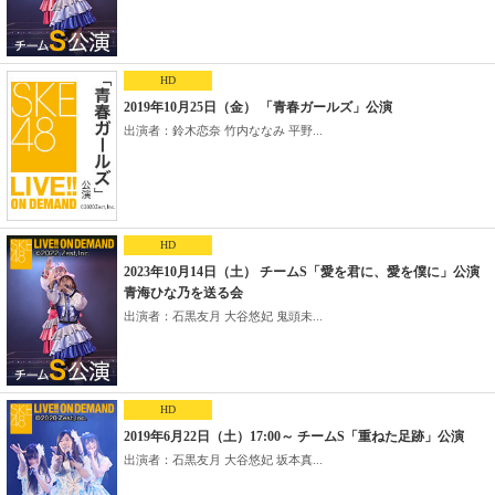
HD
2019年10月25日（金） 「青春ガールズ」公演
出演者：鈴木恋奈 竹内ななみ 平野...
HD
2023年10月14日（土） チームS「愛を君に、愛を僕に」公演
青海ひな乃を送る会
出演者：石黒友月 大谷悠妃 鬼頭未...
HD
2019年6月22日（土）17:00～ チームS「重ねた足跡」公演
出演者：石黒友月 大谷悠妃 坂本真...