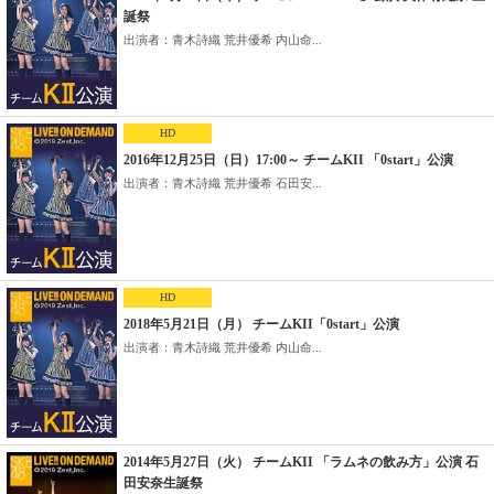
誕祭
出演者：青木詩織 荒井優希 内山命...
HD
2016年12月25日（日）17:00～ チームKII 「0start」公演
出演者：青木詩織 荒井優希 石田安...
HD
2018年5月21日（月） チームKII「0start」公演
出演者：青木詩織 荒井優希 内山命...
2014年5月27日（火） チームKII 「ラムネの飲み方」公演 石
田安奈生誕祭