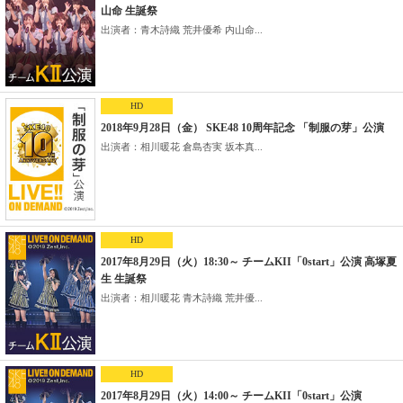
山命 生誕祭
出演者：青木詩織 荒井優希 内山命...
HD
2018年9月28日（金） SKE48 10周年記念 「制服の芽」公演
出演者：相川暖花 倉島杏実 坂本真...
HD
2017年8月29日（火）18:30～ チームKII「0start」公演 高塚夏
生 生誕祭
出演者：相川暖花 青木詩織 荒井優...
HD
2017年8月29日（火）14:00～ チームKII「0start」公演