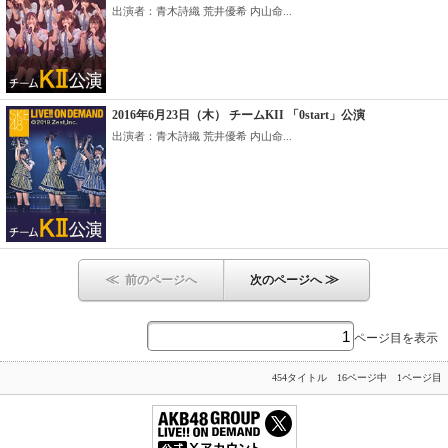
出演者：青木詩織 荒井優希 内山命...
2016年6月23日（木） チームKII 「0start」公演
出演者：青木詩織 荒井優希 内山命...
≪
≫
前のページへ
次のページへ
ページ目を表示
454タイトル 16ページ中 1ページ目