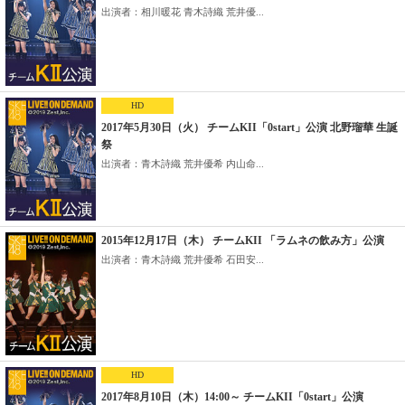
出演者：相川暖花 青木詩織 荒井優...
HD
2017年5月30日（火） チームKII「0start」公演 北野瑠華 生誕
祭
出演者：青木詩織 荒井優希 内山命...
2015年12月17日（木） チームKII 「ラムネの飲み方」公演
出演者：青木詩織 荒井優希 石田安...
HD
2017年8月10日（木）14:00～ チームKII「0start」公演