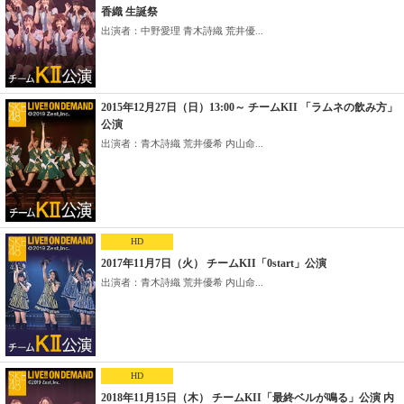
香織 生誕祭
出演者：中野愛理 青木詩織 荒井優...
2015年12月27日（日）13:00～ チームKII 「ラムネの飲み方」
公演
出演者：青木詩織 荒井優希 内山命...
HD
2017年11月7日（火） チームKII「0start」公演
出演者：青木詩織 荒井優希 内山命...
HD
2018年11月15日（木） チームKII「最終ベルが鳴る」公演 内