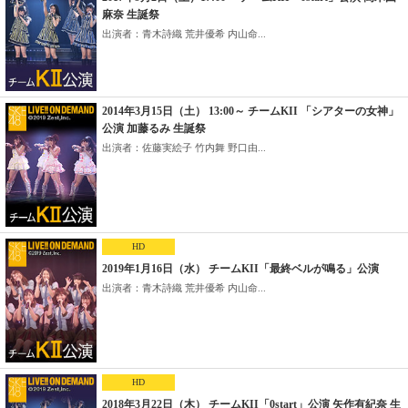
麻奈 生誕祭
出演者：青木詩織 荒井優希 内山命...
2014年3月15日（土） 13:00～ チームKII 「シアターの女神」
公演 加藤るみ 生誕祭
出演者：佐藤実絵子 竹内舞 野口由...
HD
2019年1月16日（水） チームKII「最終ベルが鳴る」公演
出演者：青木詩織 荒井優希 内山命...
HD
2018年3月22日（木） チームKII「0start」公演 矢作有紀奈 生