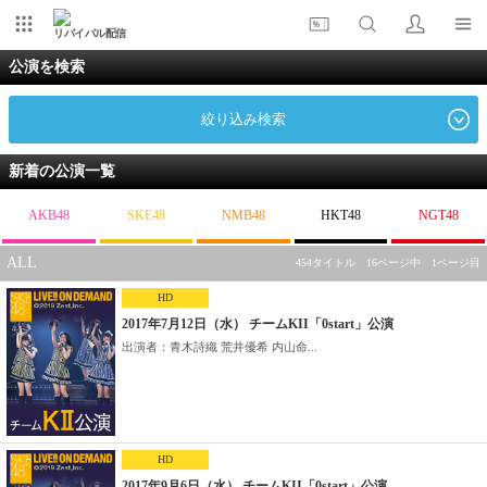
リバイバル配信
公演を検索
絞り込み検索
新着の公演一覧
AKB48
SKE48
NMB48
HKT48
NGT48
ALL
454タイトル 16ページ中 1ページ目
HD
2017年7月12日（水） チームKII「0start」公演
出演者：青木詩織 荒井優希 内山命...
HD
2017年9月6日（水） チームKII「0start」公演