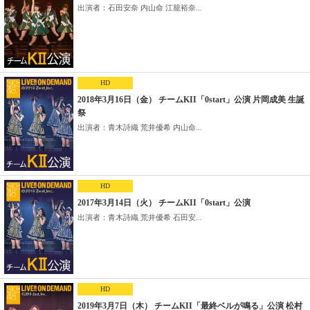
出演者：石田安奈 内山命 江籠裕奈...
HD
2018年3月16日（金） チームKII「0start」公演 片岡成美 生誕
祭
出演者：青木詩織 荒井優希 内山命...
HD
2017年3月14日（火） チームKII「0start」公演
出演者：青木詩織 荒井優希 石田安...
HD
2019年3月7日（木） チームKII「最終ベルが鳴る」公演 松村