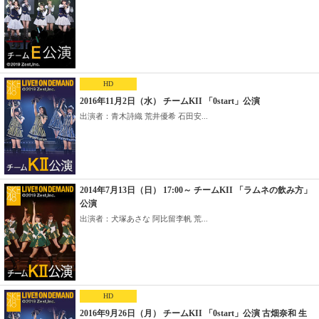
HD
2016年11月2日（水） チームKII 「0start」公演
出演者：青木詩織 荒井優希 石田安...
2014年7月13日（日） 17:00～ チームKII 「ラムネの飲み方」
公演
出演者：犬塚あさな 阿比留李帆 荒...
HD
2016年9月26日（月） チームKII 「0start」公演 古畑奈和 生