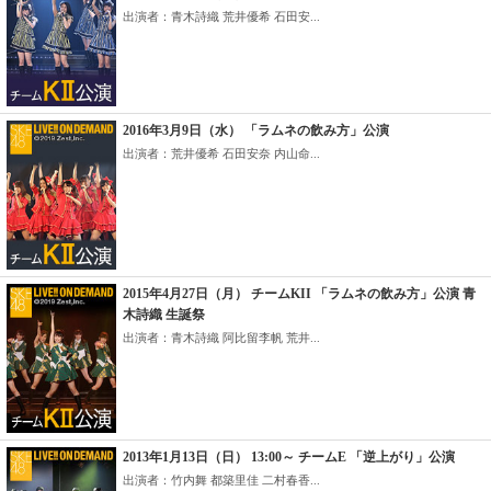
出演者：青木詩織 荒井優希 石田安...
2016年3月9日（水） 「ラムネの飲み方」公演
出演者：荒井優希 石田安奈 内山命...
2015年4月27日（月） チームKII 「ラムネの飲み方」公演 青
木詩織 生誕祭
出演者：青木詩織 阿比留李帆 荒井...
2013年1月13日（日） 13:00～ チームE 「逆上がり」公演
出演者：竹内舞 都築里佳 二村春香...