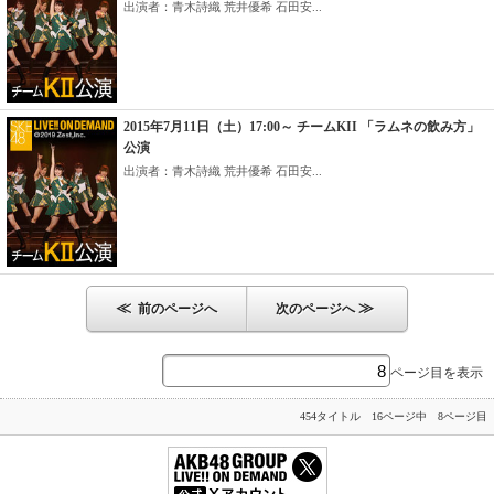
出演者：青木詩織 荒井優希 石田安...
2015年7月11日（土）17:00～ チームKII 「ラムネの飲み方」
公演
出演者：青木詩織 荒井優希 石田安...
≪
≫
前のページへ
次のページへ
ページ目を表示
454タイトル 16ページ中 8ページ目