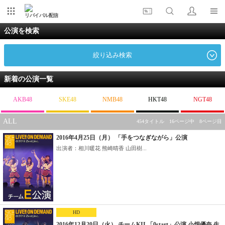
リバイバル配信
公演を検索
絞り込み検索
新着の公演一覧
AKB48
SKE48
NMB48
HKT48
NGT48
ALL
454タイトル 16ページ中 8ページ目
2016年4月25日（月） 「手をつなぎながら」公演
出演者：相川暖花 熊崎晴香 山田樹...
HD
2016年12月20日（火） チームKII 「0start」公演 小畑優奈 生