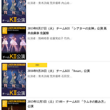
出演者：青木詩織 荒井優希 内山命...
2013年8月27日（火） チームKII 「シアターの女神」公演 高
木由麻奈 生誕祭
出演者：熊崎晴香 佐藤実絵子 竹内...
HD
2016年9月20日（火） チームKII 「0start」公演
出演者：青木詩織 荒井優希 石田安...
2015年12月5日（土）17:00～ チームKII 「ラムネの飲み方」
公演