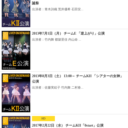
誕祭
出演者：青木詩織 荒井優希 石田安...
2013年7月1日（月） チームE 「逆上がり」公演
出演者：竹内舞 都築里佳 内山命 ...
2013年8月3日（土） 13:00～ チームKII 「シアターの女神」
公演
出演者：佐藤実絵子 竹内舞 二村春...
HD
2017年2月22日（水） チームKII「0start」公演