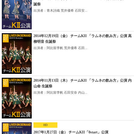
誕祭
出演者：青木詩織 荒井優希 石田安...
2014年12月19日（金） チームKII 「ラムネの飲み方」公演 高
柳明音 生誕祭
出演者：阿比留李帆 荒井優希 石田...
2014年11月13日（木） チームKII 「ラムネの飲み方」公演 内
山命 生誕祭
出演者：阿比留李帆 石田安奈 内山...
HD
2017年1月27日（金） チームKII「0start」公演