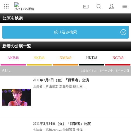
リバイバル配信
公演を検索
絞り込み検索
新着の公演一覧
AKB48
SKE48
NMB48
HKT48
NGT48
ALL
155タイトル 6ページ中 6ページ目
2011年7月8日（金）「目撃者」公演
出演者：片山陽加 加藤玲奈 篠田麻...
2011年5月24日（火）「目撃者」公演
出演者：高橋みなみ 仲川遥香 仲俣...