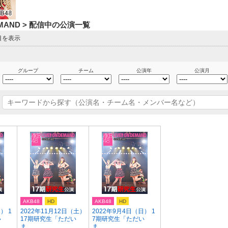
DEMAND > 配信中の公演一覧
目を表示
グループ
チーム
公演年
公演月
AKB48
HD
AKB48
HD
） 1
2022年11月12日（土）
2022年9月4日（日） 1
い
17期研究生「ただい
7期研究生「ただい
ま...
ま ...