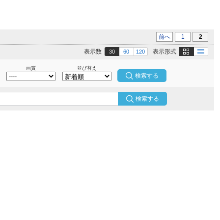
前へ
1
2
画像
テキスト
表示数
表示形式
30
60
120
画質
並び替え
検索する