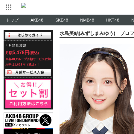
トップ
AKB48
SKE48
NMB48
HKT48
水島美結(みずしまみゆう) プロ
月額見放題
5,478円
月額
(税込)
※各48グループ月額サービスに加
入中は1,628円（税込）！