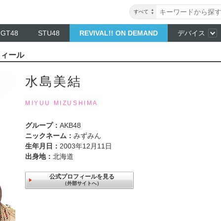
すべて
NGT48
STU48
REVIVAL!! ON DEMAND
デバイス
フィール
水島美結
MIYUU MIZUSHIMA
グループ：
AKB48
ニックネーム：
みずみん
生年月日：
2003年12月11日
出身地：
北海道
公式プロフィールを見る
（外部サイトへ）