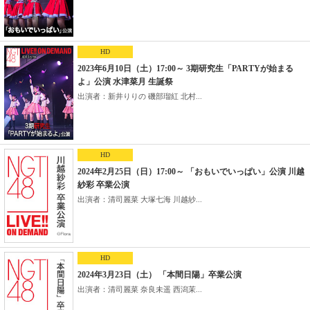
HD
2023年6月10日（土）17:00～ 3期研究生「PARTYが始まる
よ」公演 水津菜月 生誕祭
出演者：新井りりの 磯部瑠紅 北村...
HD
2024年2月25日（日）17:00～ 「おもいでいっぱい」公演 川越
紗彩 卒業公演
出演者：清司麗菜 大塚七海 川越紗...
HD
2024年3月23日（土） 「本間日陽」卒業公演
出演者：清司麗菜 奈良未遥 西潟茉...