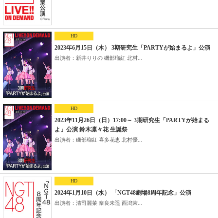
HD
2023年6月15日（木） 3期研究生「PARTYが始まるよ」公演
出演者：新井りりの 磯部瑠紅 北村...
HD
2023年11月26日（日）17:00～ 3期研究生「PARTYが始まる
よ」公演 鈴木凛々花 生誕祭
出演者：磯部瑠紅 喜多花恵 北村優...
HD
2024年1月10日（水） 「NGT48劇場8周年記念」公演
出演者：清司麗菜 奈良未遥 西潟茉...