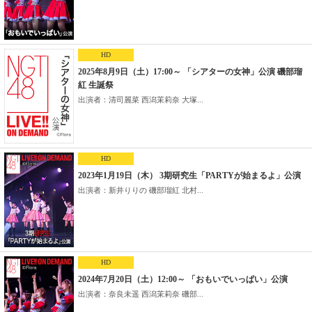
HD
2025年8月9日（土）17:00～ 「シアターの女神」公演 磯部瑠
紅 生誕祭
出演者：清司麗菜 西潟茉莉奈 大塚...
HD
2023年1月19日（木） 3期研究生「PARTYが始まるよ」公演
出演者：新井りりの 磯部瑠紅 北村...
HD
2024年7月20日（土）12:00～ 「おもいでいっぱい」公演
出演者：奈良未遥 西潟茉莉奈 磯部...