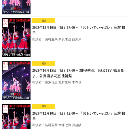
HD
2023年12月10日（日）17:00～ 「おもいでいっぱい」公演 初
日
出演者：清司麗菜 奈良未遥 西潟茉...
HD
2023年10月15日（日）17:00～ 3期研究生「PARTYが始まる
よ」公演 喜多花恵 生誕祭
出演者：喜多花恵 北村優羽 木本優...
HD
2023年12月10日（日）12:00～ 「おもいでいっぱい」公演 初
日
出演者：清司麗菜 大塚七海 川越紗...