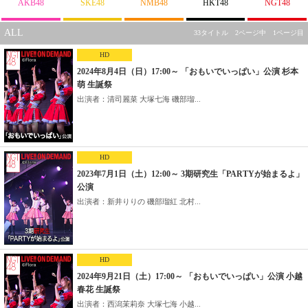
AKB48
SKE48
NMB48
HKT48
NGT48
ALL
33タイトル 2ページ中 1ページ目
HD
2024年8月4日（日）17:00～ 「おもいでいっぱい」公演 杉本
萌 生誕祭
出演者：清司麗菜 大塚七海 磯部瑠...
HD
2023年7月1日（土）12:00～ 3期研究生「PARTYが始まるよ」
公演
出演者：新井りりの 磯部瑠紅 北村...
HD
2024年9月21日（土）17:00～ 「おもいでいっぱい」公演 小越
春花 生誕祭
出演者：西潟茉莉奈 大塚七海 小越...