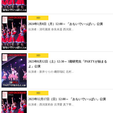
HD
2024年1月8日（月）12:00～ 「おもいでいっぱい」公演
出演者：清司麗菜 奈良未遥 西潟茉...
HD
2023年8月12日（土）12:30～ 3期研究生「PARTYが始まる
よ」公演
出演者：新井りりの 磯部瑠紅 北村...
HD
2023年12月17日（日）12:00～ 「おもいでいっぱい」公演
出演者：西潟茉莉奈 古澤愛 真下華...