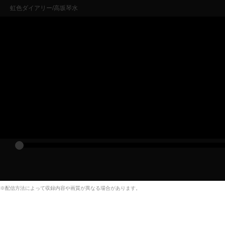
虹色ダイアリー/高坂琴水
※配信方法によって収録内容や画質が異なる場合があります。