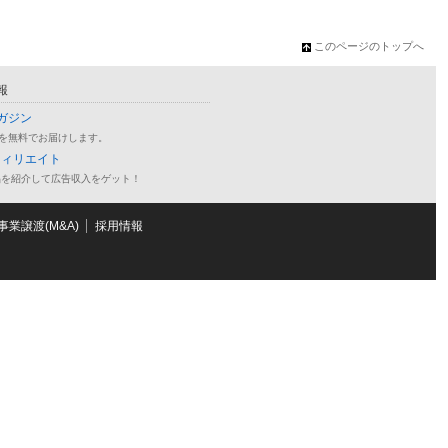
このページのトップへ
報
ガジン
を無料でお届けします。
フィリエイト
品を紹介して広告収入をゲット！
業譲渡(M&A)
採用情報