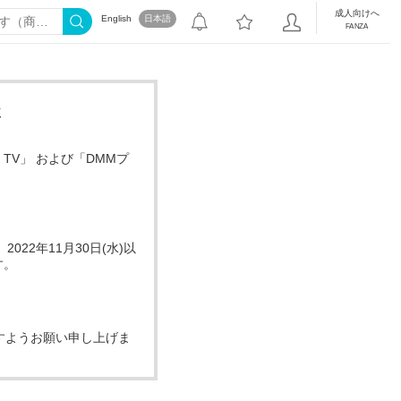
成人向けへ
English
日本語
FANZA
た
TV」 および「DMMプ
022年11月30日(水)以
す。
すようお願い申し上げま