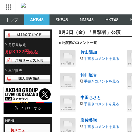
トップ
AKB48
SKE48
NMB48
HKT48
8月3日（金）「目撃者」公演
■ 公演後のコメント一覧
月額見放題
3,122円
片山陽加
月額
(税込)
手書きコメントを見る
単品販売
仲川遥香
手書きコメントを見る
中田ちさと
手書きコメントを見る
岩佐美咲
手書きコメントを見る
一覧メニュー