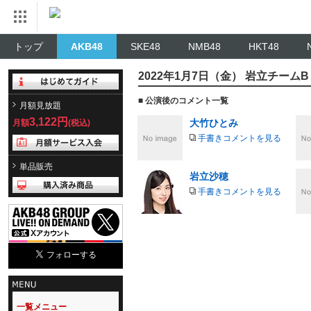
トップ
AKB48
SKE48
NMB48
HKT48
2022年1月7日（金） 岩立チー
■ 公演後のコメント一覧
月額見放題
3,122円
大竹ひとみ
月額
(税込)
手書きコメントを見る
単品販売
岩立沙穂
手書きコメントを見る
一覧メニュー