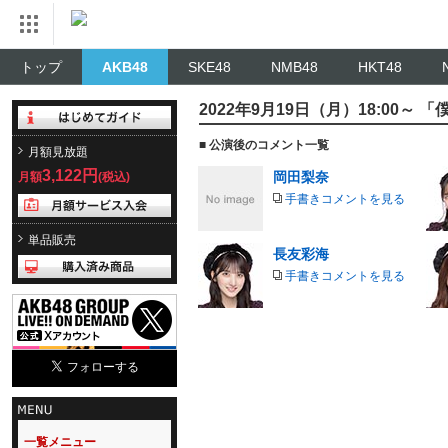
トップ
AKB48
SKE48
NMB48
HKT48
2022年9月19日（月）18:00～ 
■ 公演後のコメント一覧
月額見放題
3,122円
岡田梨奈
月額
(税込)
手書きコメントを見る
単品販売
長友彩海
手書きコメントを見る
一覧メニュー