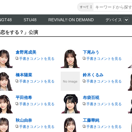
すべて
NGT48
STU48
REVIVAL!! ON DEMAND
デバイス
誰に恋をする？」公演
倉野尾成美
下尾みう
手書きコメントを見る
手書きコメントを見る
橋本陽菜
鈴木くるみ
手書きコメントを見る
手書きコメントを見る
平田侑希
布袋百椛
手書きコメントを見る
手書きコメントを見る
秋山由奈
工藤華純
手書きコメントを見る
手書きコメントを見る