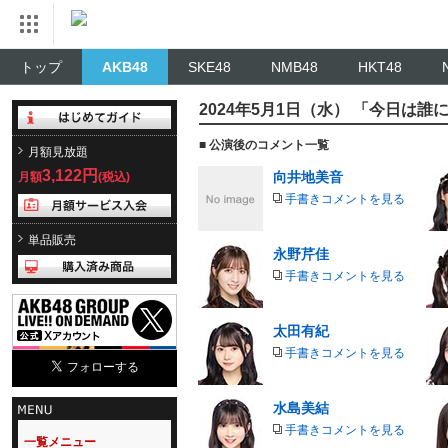
トップ
AKB48
SKE48
NMB48
HKT48
2024年5月1日（水） 「今日は
■ 公演後のコメント一覧
月額見放題
3,122円
向井地美音
月額
(税込)
手書きコメントを見る
単品販売
永野芹佳
手書きコメントを見る
太田有紀
手書きコメントを見る
水島美結
手書きコメントを見る
一覧メニュー