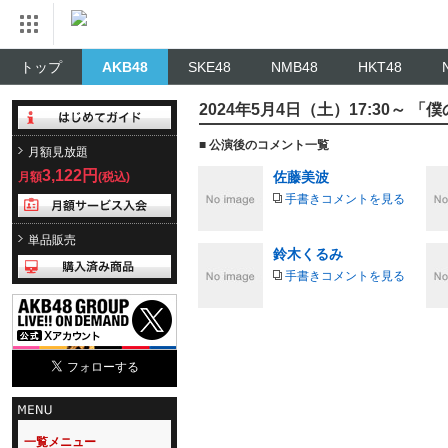
トップ
AKB48
SKE48
NMB48
HKT48
2024年5月4日（土）17:30～ 
■ 公演後のコメント一覧
月額見放題
3,122円
佐藤美波
月額
(税込)
手書きコメントを見る
単品販売
鈴木くるみ
手書きコメントを見る
一覧メニュー