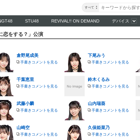
すべて
NGT48
STU48
REVIVAL!! ON DEMAND
デバイス
誰に恋をする？」公演
倉野尾成美
下尾みう
手書きコメントを見る
手書きコメントを見る
千葉恵里
鈴木くるみ
手書きコメントを見る
手書きコメントを見る
武藤小麟
山内瑞葵
手書きコメントを見る
手書きコメントを見る
山崎空
久保姫菜乃
手書きコメントを見る
手書きコメントを見る