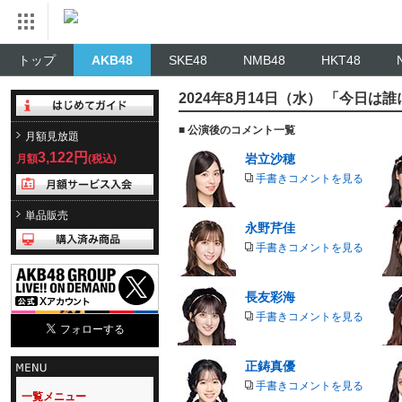
トップ
AKB48
SKE48
NMB48
HKT48
2024年8月14日（水） 「今日は
■ 公演後のコメント一覧
月額見放題
3,122円
岩立沙穂
月額
(税込)
手書きコメントを見る
単品販売
永野芹佳
手書きコメントを見る
長友彩海
手書きコメントを見る
正鋳真優
手書きコメントを見る
一覧メニュー