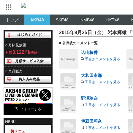
トップ
AKB48
SKE48
NMB48
HKT48
2015年9月25日（金） 岩本輝
■ 公演後のコメント一覧
月額見放題
3,122円
込山榛香
月額
(税込)
手書きコメントを見る
単品販売
大和田南那
手書きコメントを見る
野澤玲奈
手書きコメントを見る
伊豆田莉奈
手書きコメントを見る
一覧メニュー