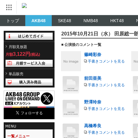
トップ
AKB48
SKE48
NMB48
HKT48
2015年10月21日（水） 田原総一
■ 公演後のコメント一覧
月額見放題
3,122円
篠崎彩奈
月額
(税込)
手書きコメントを見る
単品販売
前田亜美
手書きコメントを見る
野澤玲奈
手書きコメントを見る
高橋希良
手書きコメントを見る
一覧メニュー