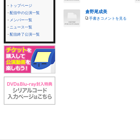
トップページ
倉野尾成美
配信中の公演一覧
手書きコメントを見る
メンバー一覧
ニュース一覧
配信終了公演一覧