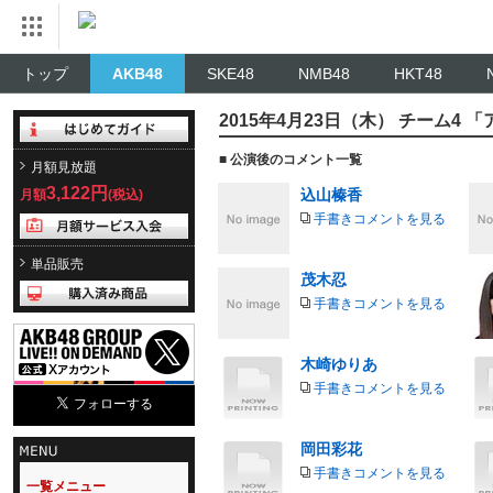
トップ
AKB48
SKE48
NMB48
HKT48
2015年4月23日（木） チーム4
■ 公演後のコメント一覧
月額見放題
3,122円
込山榛香
月額
(税込)
手書きコメントを見る
単品販売
茂木忍
手書きコメントを見る
木崎ゆりあ
手書きコメントを見る
岡田彩花
手書きコメントを見る
一覧メニュー