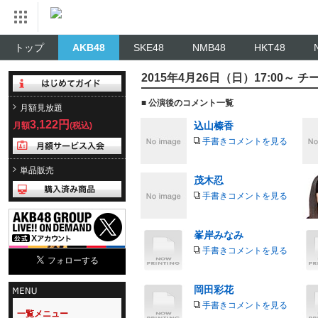
トップ
AKB48
SKE48
NMB48
HKT48
2015年4月26日（日）17:00～
■ 公演後のコメント一覧
月額見放題
3,122円
込山榛香
月額
(税込)
手書きコメントを見る
単品販売
茂木忍
手書きコメントを見る
峯岸みなみ
手書きコメントを見る
岡田彩花
手書きコメントを見る
一覧メニュー