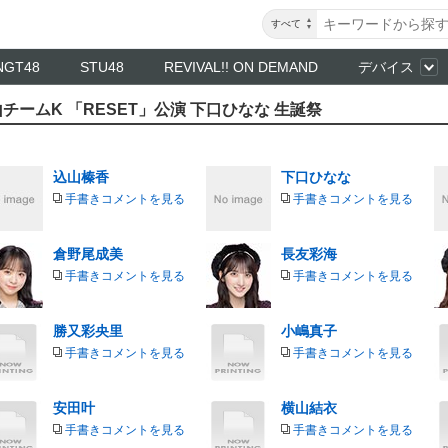
すべて
NGT48
STU48
REVIVAL!! ON DEMAND
デバイス
込山チームK 「RESET」公演 下口ひなな 生誕祭
込山榛香
下口ひなな
手書きコメントを見る
手書きコメントを見る
倉野尾成美
長友彩海
手書きコメントを見る
手書きコメントを見る
勝又彩央里
小嶋真子
手書きコメントを見る
手書きコメントを見る
安田叶
横山結衣
手書きコメントを見る
手書きコメントを見る