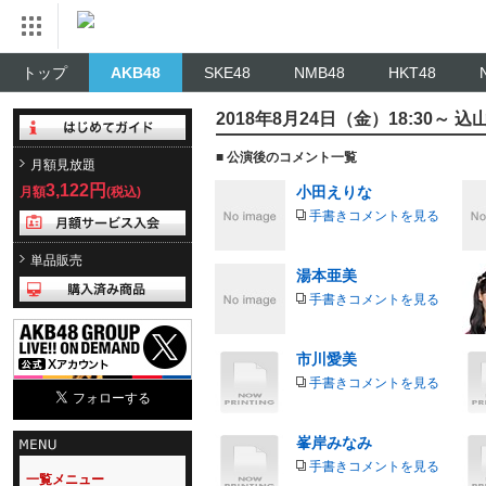
トップ
AKB48
SKE48
NMB48
HKT48
2018年8月24日（金）18:30～ 
■ 公演後のコメント一覧
月額見放題
3,122円
小田えりな
月額
(税込)
手書きコメントを見る
単品販売
湯本亜美
手書きコメントを見る
市川愛美
手書きコメントを見る
峯岸みなみ
手書きコメントを見る
一覧メニュー