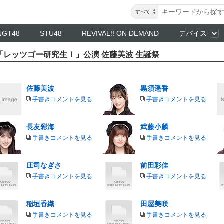
すべて
NGT48
STU48
REVIVAL!! ON DEMAND
デバイス
生 「レッツゴー研究生！」公演 佐藤美波 生誕祭
佐藤美波
黒須遥香
手書きコメントを見る
手書きコメントを見る
長友彩海
武藤小麟
手書きコメントを見る
手書きコメントを見る
庄司なぎさ
前田彩佳
手書きコメントを見る
手書きコメントを見る
稲垣香織
田屋美咲
手書きコメントを見る
手書きコメントを見る