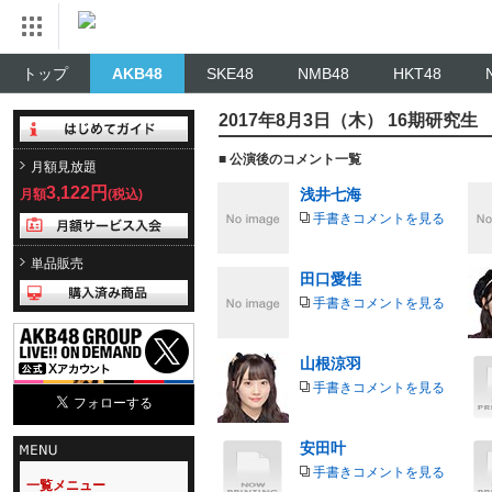
トップ
AKB48
SKE48
NMB48
HKT48
2017年8月3日（木） 16期研究
■ 公演後のコメント一覧
月額見放題
3,122円
浅井七海
月額
(税込)
手書きコメントを見る
単品販売
田口愛佳
手書きコメントを見る
山根涼羽
手書きコメントを見る
安田叶
手書きコメントを見る
一覧メニュー