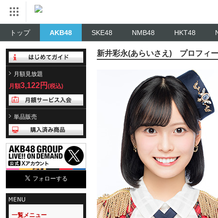
トップ
AKB48
SKE48
NMB48
HKT48
新井彩永(あらいさえ) プロフィ
月額見放題
3,122円
月額
(税込)
単品販売
一覧メニュー