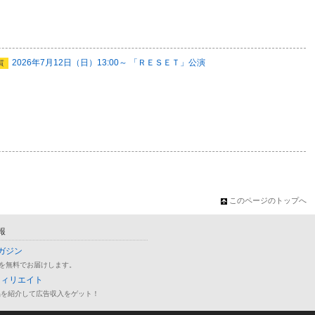
2026年7月12日（日）13:00～ 「ＲＥＳＥＴ」公演
質
このページのトップへ
報
ガジン
を無料でお届けします。
フィリエイト
品を紹介して広告収入をゲット！