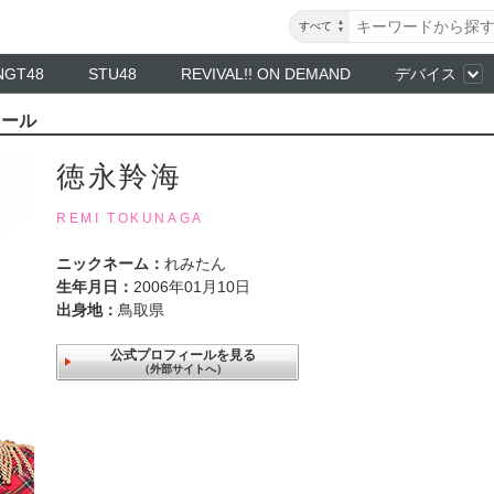
すべて
NGT48
STU48
REVIVAL!! ON DEMAND
デバイス
ィール
徳永羚海
REMI TOKUNAGA
ニックネーム：
れみたん
生年月日：
2006年01月10日
出身地：
鳥取県
公式プロフィールを見る
（外部サイトへ）