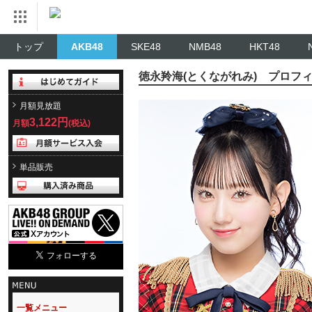
トップ
AKB48
SKE48
NMB48
HKT48
徳永羚海(とくながれみ) プロフ
月額見放題
3,122円
月額
(税込)
単品販売
一覧メニュー