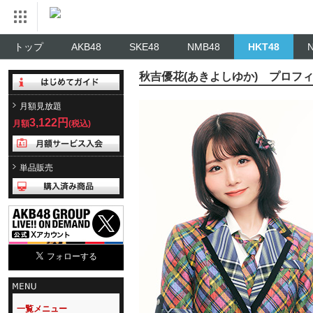
トップ
AKB48
SKE48
NMB48
HKT48
秋吉優花(あきよしゆか) プロフ
月額見放題
3,122円
月額
(税込)
単品販売
一覧メニュー