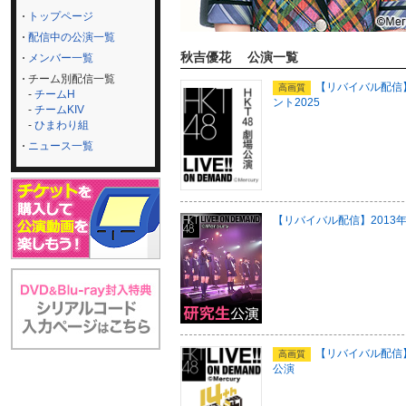
トップページ
配信中の公演一覧
秋吉優花 公演一覧
メンバー一覧
チーム別配信一覧
【リバイバル配信】2
高画質
-
チームH
ント2025
-
チームKIV
-
ひまわり組
ニュース一覧
【リバイバル配信】2013
【リバイバル配信】2
高画質
公演