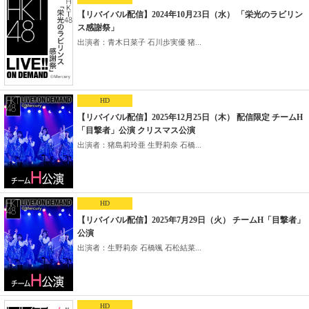
【リバイバル配信】2024年10月23日（水） 「栄光のラビリン
ス感謝祭」
出演者：青木日菜子 石川歩実優 猪...
HD
【リバイバル配信】2025年12月25日（木） 配信限定 チームH
「目撃者」公演 クリスマス公演
出演者：猪島莉玲亜 生野莉奈 石橋...
HD
【リバイバル配信】2025年7月29日（火） チームH「目撃者」
公演
出演者：生野莉奈 石橋颯 石松結菜...
HD