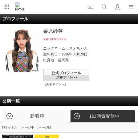
HKT48
プロフィール
栗原紗英
SAE KURIHARA
ニックネーム：さえちゃん
生年月日：1996年06月20日
出身地：福岡県
公式プロフィール
（外部サイトへ）
（外部サイトへ）
公演一覧
新着順
HD画質配信中
13タイトル 1ページ中 1ページ目
HD