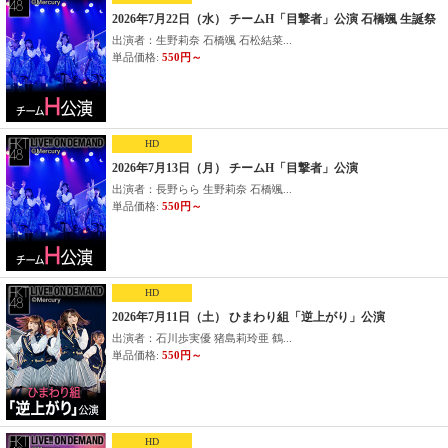
2026年7月22日（水） チームH「目撃者」公演 石橋颯 生誕祭
出演者：生野莉奈 石橋颯 石松結菜...
単品価格:
550円～
HD
2026年7月13日（月） チームH「目撃者」公演
出演者：長野らら 生野莉奈 石橋颯...
単品価格:
550円～
HD
2026年7月11日（土） ひまわり組「逆上がり」公演
出演者：石川歩実優 猪島莉玲亜 鶴...
単品価格:
550円～
HD