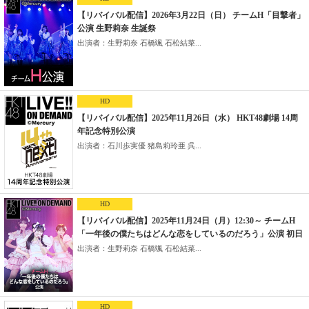
【リバイバル配信】2026年3月22日（日） チームH「目撃者」
公演 生野莉奈 生誕祭
出演者：生野莉奈 石橋颯 石松結菜...
HD
【リバイバル配信】2025年11月26日（水） HKT48劇場 14周
年記念特別公演
出演者：石川歩実優 猪島莉玲亜 呉...
HD
【リバイバル配信】2025年11月24日（月）12:30～ チームH
「一年後の僕たちはどんな恋をしているのだろう」公演 初日
出演者：生野莉奈 石橋颯 石松結菜...
HD