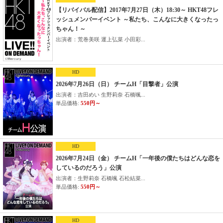
【リバイバル配信】2017年7月27日（木）18:30～ HKT48フレ
ッシュメンバーイベント ～私たち、こんなに大きくなったっ
ちゃん！～
出演者：荒巻美咲 運上弘菜 小田彩...
HD
2026年7月26日（日） チームH「目撃者」公演
出演者：吉田めい 生野莉奈 石橋颯...
単品価格:
550円～
HD
2026年7月24日（金） チームH「一年後の僕たちはどんな恋を
しているのだろう」公演
出演者：生野莉奈 石橋颯 石松結菜...
単品価格:
550円～
HD