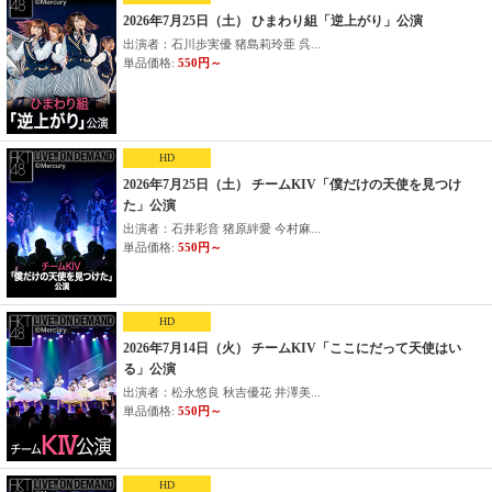
2026年7月25日（土） ひまわり組「逆上がり」公演
出演者：石川歩実優 猪島莉玲亜 呉...
単品価格:
550円～
HD
2026年7月25日（土） チームKIV「僕だけの天使を見つけ
た」公演
出演者：石井彩音 猪原絆愛 今村麻...
単品価格:
550円～
HD
2026年7月14日（火） チームKIV「ここにだって天使はい
る」公演
出演者：松永悠良 秋吉優花 井澤美...
単品価格:
550円～
HD