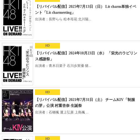
【リバイバル配信】2025年7月13日（日） Lit charm単独イベ
ント「Lit charmeeting」
出演者：長野らら 松本苺花 北川陽...
HD
【リバイバル配信】2024年10月23日（水） 「栄光のラビリン
ス感謝祭」
出演者：青木日菜子 石川歩実優 猪...
HD
【リバイバル配信】2021年7月31日（土） チームKIV「制服
の芽」公演 村重杏奈 生誕祭
出演者：石橋颯 運上弘菜 上島楓 ...
HD