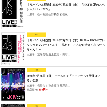
【リバイバル配信】2022年7月30日（土） 「HKT48 夏のスペ
シャルLIVE2022」
出演者：松本羽麗 生野莉奈 石橋颯...
HD
【リバイバル配信】2017年7月27日（木）18:30～ HKT48フレ
ッシュメンバーイベント ～私たち、こんなに大きくなったっ
ちゃん！～
出演者：荒巻美咲 運上弘菜 小田彩...
HD
2026年7月26日（日） チームKIV「ここにだって天使はい
る」公演
出演者：長野らら 秋吉優花 井澤美...
単品価格:
550円～
HD