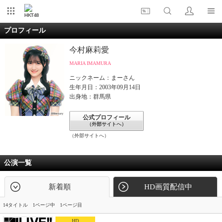
HKT48
プロフィール
今村麻莉愛
MARIA IMAMURA
ニックネーム：まーさん
生年月日：2003年09月14日
出身地：群馬県
公式プロフィール
（外部サイトへ）
（外部サイトへ）
公演一覧
新着順
HD画質配信中
14タイトル 1ページ中 1ページ目
HD