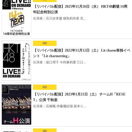
【リバイバル配信】2025年11月26日（水） HKT48劇場 14周
年記念特別公演
出演者：石川歩実優 猪島莉玲亜 呉...
HD
【リバイバル配信】2022年11月12日（土） Lit charm単独イベ
ント「Lit charmeeting」
出演者：坂口理子 今村麻莉愛 江口...
HD
【リバイバル配信】2023年1月21日（土） チームH「RESE
T」公演 千秋楽
出演者：石橋颯 伊藤優絵瑠 坂本り...
HD