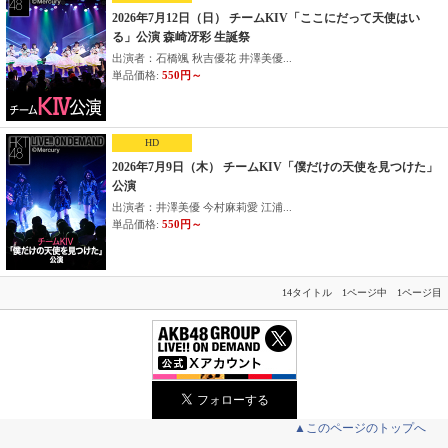
2026年7月12日（日） チームKIV「ここにだって天使はい
る」公演 森崎冴彩 生誕祭
出演者：石橋颯 秋吉優花 井澤美優...
単品価格:
550円～
HD
2026年7月9日（木） チームKIV「僕だけの天使を見つけた」
公演
出演者：井澤美優 今村麻莉愛 江浦...
単品価格:
550円～
14タイトル 1ページ中 1ページ目
▲このページのトップへ