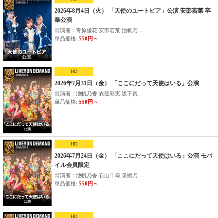
2026年8月4日（火） 「天使のユートピア」公演 安部若菜 卒
業公演
出演者：青原優花 安部若菜 池帆乃...
単品価格:
550円～
HD
2026年7月31日（金） 「ここにだって天使はいる」公演
出演者：池帆乃香 衣笠彩実 坂下真...
単品価格:
550円～
HD
2026年7月24日（金） 「ここにだって天使はいる」公演 モバ
イル会員限定
出演者：池帆乃香 石山千尋 泉綾乃...
単品価格:
550円～
HD