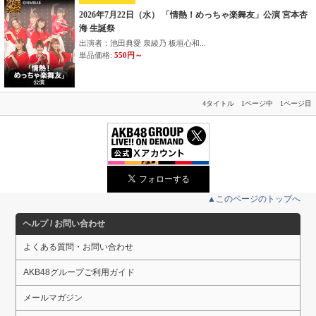
2026年7月22日（水） 「情熱！めっちゃ楽舞友」公演 宮本杏
海 生誕祭
出演者：池田典愛 泉綾乃 板垣心和...
単品価格:
550円～
4タイトル 1ページ中 1ページ目
▲このページのトップへ
ヘルプ / お問い合わせ
よくある質問・お問い合わせ
AKB48グループご利用ガイド
メールマガジン